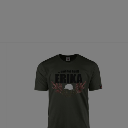
fühl
dass du die richtige Größe wählst.
te Größe gedruckt wird, ist ein Umtausch nur aus Qualitätsmängel