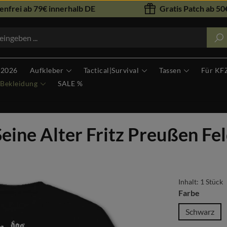
nfrei ab 79€ innerhalb DE
Gratis Patch ab 50€
 2026
Aufkleber
Tactical|Survival
Tassen
Für KF
Bekleidung
SALE %
ine Alter Fritz Preußen Fel
Inhalt:
1 Stück
auswäh
Farbe
Schwarz