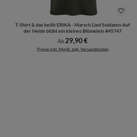
n Deinen Produktvorschlag kostenlos.
rungen mehr vorgenommen werden können.
T-Shirt & das heißt ERIKA - Marsch Lied Soldaten Auf
der Heide blüht ein kleines Blümelein #45747
29,90 €
Regulärer Preis:
Ab
Preise inkl. MwSt. zzgl. Versandkosten
Details