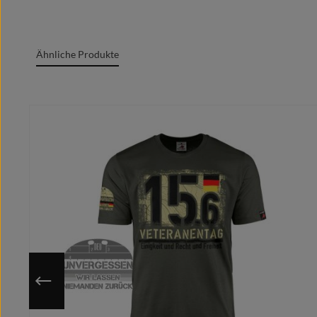
Oeko-Tex Standard 100
Grafik + Druck MADE IN GERMANY
Ähnliche Produkte
100% Baumwolle/cotton/coton(m.)/Algodón
Rundgesticktes Gewebe mit Doppelnähten
Produktgalerie überspringen
Rundhalsausschnitt
Marken Label am Textil sichtbar
Moderner zeitgemäßer Schnitt
Optimale Wärmeübertragung, angenehmes Tragege
Extrem glatte und fusselfreie Oberfläche
Kragenband im Nacken für cleanes Finish
Individuell auf deine ausgewählte Größe gedruckt
Nutze die hinterlegte Größentabelle um sicher zu gehen, 
Da das Motiv erst nach Bestelleingang auf deine gewähl
Du hast eine bessere/eigene Idee?