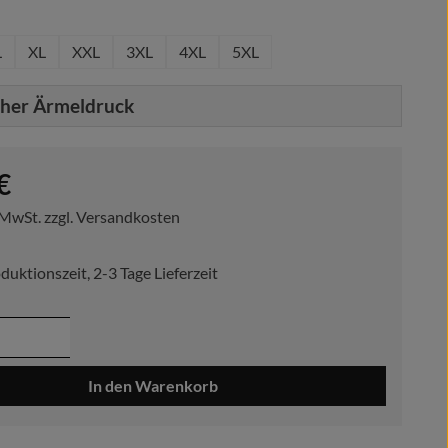
hlen
L
XL
XXL
3XL
4XL
5XL
cher Ärmeldruck
reis:
€
. MwSt. zzgl. Versandkosten
duktionszeit, 2-3 Tage Lieferzeit
 Anzahl: Gib den gewünschten Wert ein ode
In den Warenkorb