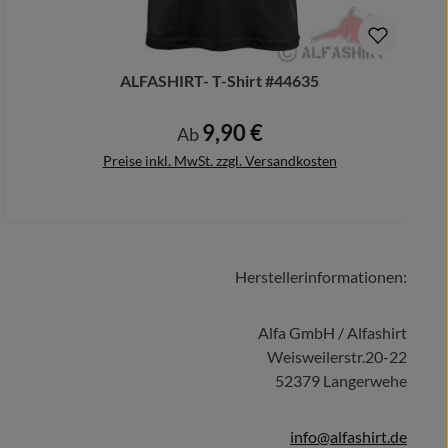
ALFASHIRT- T-Shirt #44635
9,90 €
Regulärer Preis:
Ab
Preise inkl. MwSt. zzgl. Versandkosten
Herstellerinformationen:
Details
Alfa GmbH / Alfashirt
Weisweilerstr.20-22
52379 Langerwehe
info@alfashirt.de