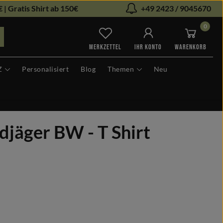
 | Gratis Shirt ab 150€
+49 2423 / 9045670
0
Du hast 0 Produkte auf dem Me
MERKZETTEL
IHR KONTO
WARENKORB
Z
Personalisiert
Blog
Themen
Neu
djäger BW - T Shirt
len