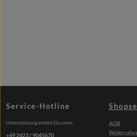
Service-Hotline
Shopse
Unterstützung erhälst Du unter:
AGB
Widerrufsr
+49 2423 / 9045670