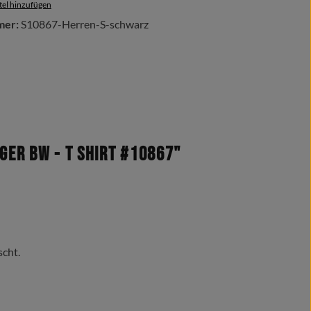
el hinzufügen
mer:
S10867-Herren-S-schwarz
ger BW - T Shirt #10867"
scht.