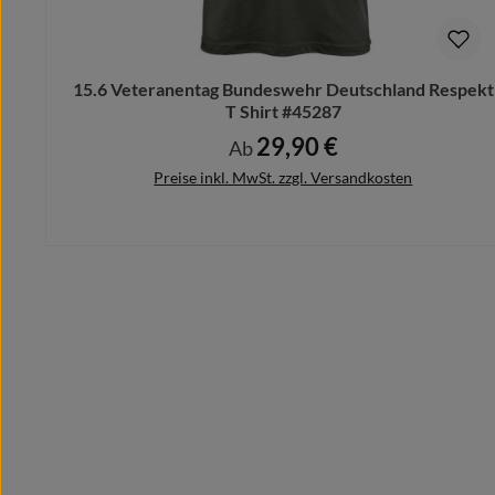
Schicke uns Deinen Motivwunsch vorab und wir designe
Bitte beachte hierbei, dass nach dem Kauf keine Ände
15.6 Veteranentag Bundeswehr Deutschland Respekt
T Shirt #45287
29,90 €
Regulärer Preis:
Ab
Preise inkl. MwSt. zzgl. Versandkosten
Details