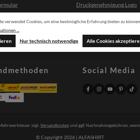
ormular
Druckgenehmigung Logo
te verwendet Cookies, um eine bestmögliche Erfahrung bieten zu können
sche
tionen ...
ieren
Nur technisch notwendige
Alle Cookies akzeptier
ndmethoden
Social Media
. Mehrwertsteuer zzgl.
Versandkosten
und ggf. Nachnahmegebühren, wenn 
© Copyright 2026 | ALFASHIRT