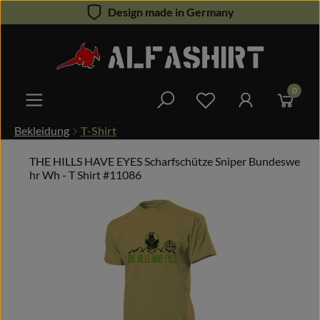
Design made in Germany
Zum Hauptinhalt springen
0
Du hast 0 Produkte 
Bekleidung
T-Shirt
THE HILLS HAVE EYES Scharfschütze Sniper Bundeswe
hr Wh - T Shirt #11086
Bildergalerie überspringen