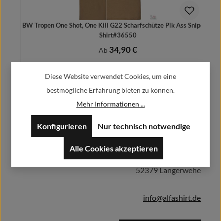
BW Tropen One Shot, One Kill G22 Scharfschütze Pik Ass Sniper T-
Shirt#36550
34,90 €
Regulärer Preis:
Ab
Preise inkl. MwSt. zzgl. Versandkosten
Diese Website verwendet Cookies, um eine
bestmögliche Erfahrung bieten zu können.
Mehr Informationen ...
Herstellerinformationen:
Details
Konfigurieren
Nur technisch notwendige
Alfa GmbH / Alfashirt
Alle Cookies akzeptieren
Weisweilerstr.20-22
52379 Langerwehe
info@alfashirt.de