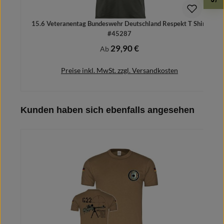
15.6 Veteranentag Bundeswehr Deutschland Respekt T Shirt
#45287
29,90 €
Regulärer Preis:
Ab
Preise inkl. MwSt. zzgl. Versandkosten
Produktgalerie überspringen
Kunden haben sich ebenfalls angesehen
Details