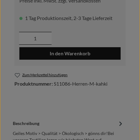
Preise inkl. MwSt. zzgl. Versandkosten
1 Tag Produktionszeit, 2-3 Tage Lieferzeit
Produkt Anzahl: Gib den gewünschten Wer
In den Warenkorb
Zum Merkzettel hinzufügen
Produktnummer:
S11086-Herren-M-kahki
Beschreibung
Geiles Motiv > Qualität > Ökologisch > gönns dir!Bei
unseren Textilien legen wir höchsten Wert auf