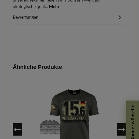
ökologische qual…
Mehr
Bewertungen
Produktgalerie überspringen
Ähnliche Produkte
Sonderwünsche