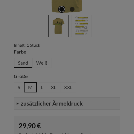
Inhalt:
1 Stück
auswählen
Farbe
Sand
Weiß
auswählen
Größe
S
M
L
XL
XXL
zusätzlicher Ärmeldruck
Regulärer Preis:
29,90 €