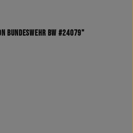
lon Bundeswehr BW #24079"
odelle)