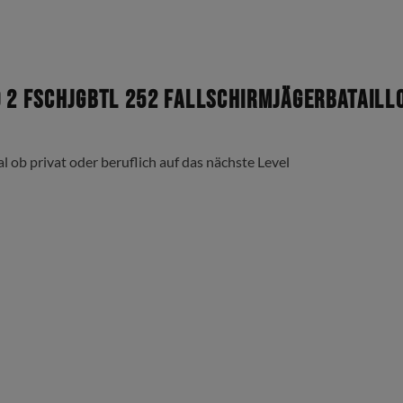
o 2 FschJgBtl 252 Fallschirmjägerbatail
al ob privat oder beruflich auf das nächste Level
Kabelschlaufe für Headset)
ißverschluss Taschen 13 x 18cm (passend für gängige Smartphone M
 Brust