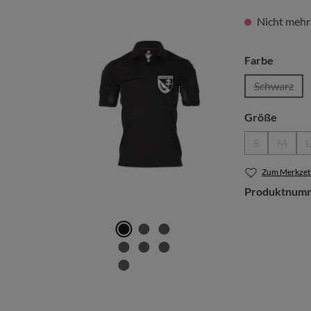
Nicht mehr
auswäh
Farbe
Schwarz
(Diese Op
auswä
Größe
S
M
L
(Diese Option
(Diese 
Zum Merkzett
Produktnum