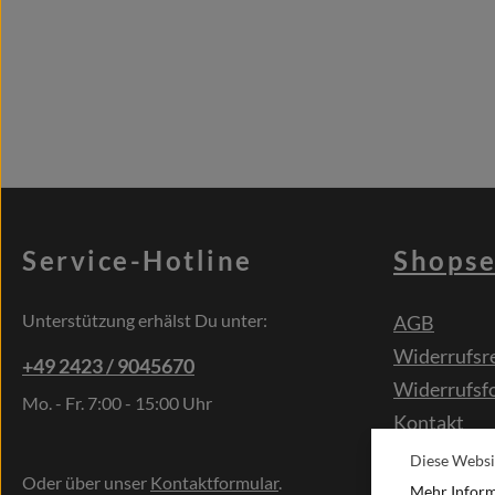
Service-Hotline
Shopse
Unterstützung erhälst Du unter:
AGB
Widerrufsr
+49 2423 / 9045670
Widerrufsf
Mo. - Fr. 7:00 - 15:00 Uhr
Kontakt
Sonderwün
Diese Websi
Oder über unser
Kontaktformular
.
Mehr Informa