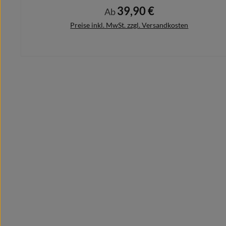
39,90 €
Regulärer Preis:
Ab
Preise inkl. MwSt. zzgl. Versandkosten
Details