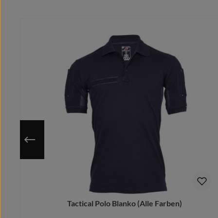
verstärktes Nackenband
Produktgalerie überspringen
sportlicher Schnitt mit Seitenschlitzen
mit Reserve Knopf inliegend eingenäht
perforierte atmungsaktive Stoffeinsätze im Achselbere
Um Schweißbildung vorzubeugen, dadurch auch ideal bei 
50% Baumwolle/cotton/coton (m.)/Algodón - 50% Polyest
Nutze die hinterlegte Größentabelle um sicher zu gehen, 
Da das Motiv erst nach Bestelleingang auf deine gewähl
#nieohnemeinTeam. Sorgt für einen einheitlichen Look. O
Dieses Shirt verleiht Eurer Gruppe das coolste Auftreten
Meldet Euch vor dem Kauf bei uns, wir designen Euren V
Tactical Polo Blanko (Alle Farben)