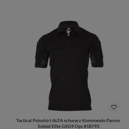
ich für angenehmen Tragekomfort
höheren Temperaturen einsetzbar (z.B. in den Tropen)
er / Poliéster
dass du die richtige Größe wählst.
te Größe gedruckt wird, ist ein Umtausch nur aus Qualitätsmängel
b Security, Feuerwehr oder Sanitäter.
.
orschlag kostenlos.
Tactical Poloshirt ALFA schwarz Kommando Panzer
Soldat Elite GSG9 Ops #18793