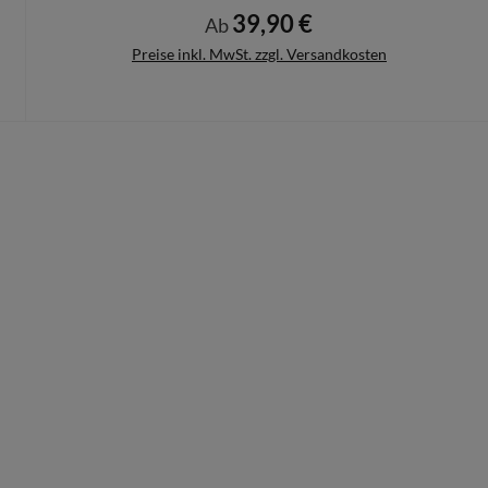
39,90 €
Regulärer Preis:
Ab
Preise inkl. MwSt. zzgl. Versandkosten
Details