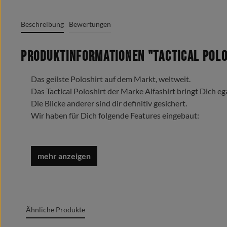
Beschreibung
Bewertungen
Produktinformationen "Tactical Pol
Das geilste Poloshirt auf dem Markt, weltweit.
Das Tactical Poloshirt der Marke Alfashirt bringt Dich eg
Die Blicke anderer sind dir definitiv gesichert.
Wir haben für Dich folgende Features eingebaut:
3er Knopfleiste mit Schlaufe (z.B. für Sonnenbrille oder 
2 x Patch Aufnahme (7,5 x 13,5 cm) an beiden Ärmeln
inkl. Organizer-Schubfächer für jeweils 3 Stifte und Re
Patch Aufnahme im Nacken 8,5 x 5,5 cm
Namensschild Patch Aufnahme (13 x 2,5 cm) auf rechter
Bündchen an den Ärmel mit dezentem Label
Ähnliche Produkte
doppelt vernäht
umklappbarer Ripp Strick Kragen