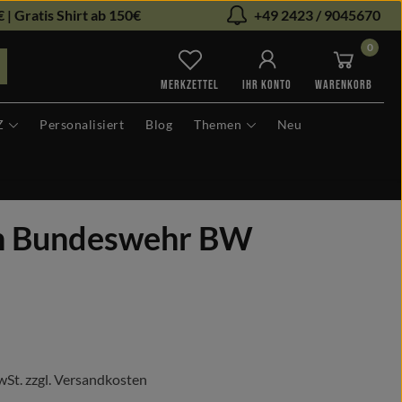
 | Gratis Shirt ab 150€
+49 2423 / 9045670
0
Du hast 0 Produkte auf dem Me
MERKZETTEL
IHR KONTO
WARENKORB
Z
Personalisiert
Blog
Themen
Neu
lon Bundeswehr BW
s:
wSt. zzgl. Versandkosten