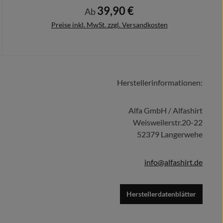
39,90 €
Regulärer Preis:
Ab
Preise inkl. MwSt. zzgl. Versandkosten
Herstellerinformationen:
Details
Alfa GmbH / Alfashirt
Weisweilerstr.20-22
52379 Langerwehe
info@alfashirt.de
Herstellerdatenblätter