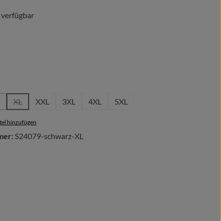
 verfügbar
len
tion ist zurzeit nicht verfügbar.)
hlen
XL
XXL
3XL
4XL
5XL
 ist zurzeit nicht verfügbar.)
Option ist zurzeit nicht verfügbar.)
(Diese Option ist zurzeit nicht verfügbar.)
(Diese Option ist zurzeit nicht verfügbar.)
el hinzufügen
mer:
S24079-schwarz-XL