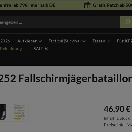
nfrei ab 79€ innerhalb DE
Gratis Patch ab 50€
 2026
Aufkleber
Tactical|Survival
Tassen
Für KF
Bekleidung
SALE %
l 252 Fallschirmjägerbatail
Regulärer Prei
46,90 €
Inhalt:
1 Stück
Preise inkl. M