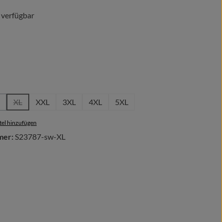
 verfügbar
len
tion ist zurzeit nicht verfügbar.)
hlen
XL
XXL
3XL
4XL
5XL
 ist zurzeit nicht verfügbar.)
Option ist zurzeit nicht verfügbar.)
(Diese Option ist zurzeit nicht verfügbar.)
(Diese Option ist zurzeit nicht verfügbar.)
el hinzufügen
mer:
S23787-sw-XL