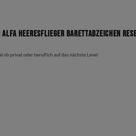
 Alfa Heeresflieger Barettabzeichen Res
al ob privat oder beruflich auf das nächste Level
Kabelschlaufe für Headset)
ißverschluss Taschen 13 x 18cm (passend für gängige Smartphone M
 Brust