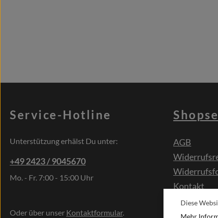
Service-Hotline
Shopse
Unterstützung erhälst Du unter:
AGB
Widerrufsr
+49 2423 / 9045670
Widerrufsf
Mo. - Fr. 7:00 - 15:00 Uhr
Kontakt
Sonderwün
Diese Websi
Oder über unser
Kontaktformular
.
Mehr Informa