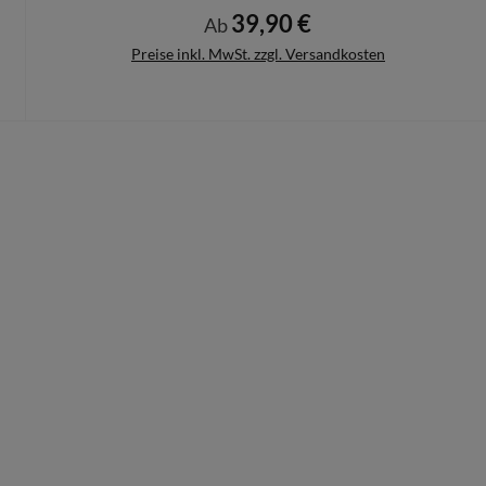
39,90 €
Regulärer Preis:
Ab
Preise inkl. MwSt. zzgl. Versandkosten
Details