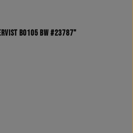
ervist Bo105 BW #23787"
odelle)