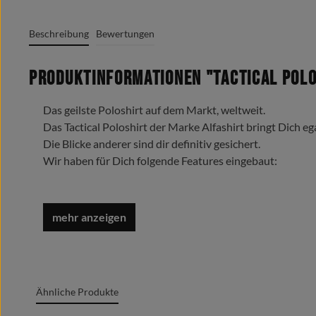
Beschreibung
Bewertungen
Produktinformationen "Tactical Polo
Das geilste Poloshirt auf dem Markt, weltweit.
Das Tactical Poloshirt der Marke Alfashirt bringt Dich eg
Die Blicke anderer sind dir definitiv gesichert.
Wir haben für Dich folgende Features eingebaut:
3er Knopfleiste mit Schlaufe (z.B. für Sonnenbrille oder 
2 x Patch Aufnahme (7,5 x 13,5 cm) an beiden Ärmeln
inkl. Organizer-Schubfächer für jeweils 3 Stifte und Re
Patch Aufnahme im Nacken 8,5 x 5,5 cm
Namensschild Patch Aufnahme (13 x 2,5 cm) auf rechter
Bündchen an den Ärmel mit dezentem Label
Ähnliche Produkte
doppelt vernäht
umklappbarer Ripp Strick Kragen