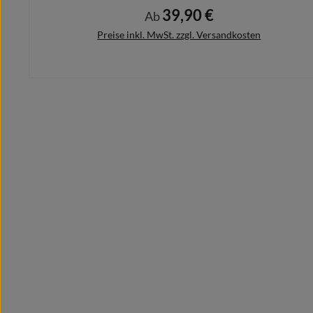
39,90 €
Regulärer Preis:
Ab
Preise inkl. MwSt. zzgl. Versandkosten
Details