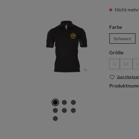
Nicht mehr
auswäh
Farbe
Schwarz
(Diese Op
auswä
Größe
S
M
L
(Diese Option
(Diese 
Zum Merkzett
Produktnum