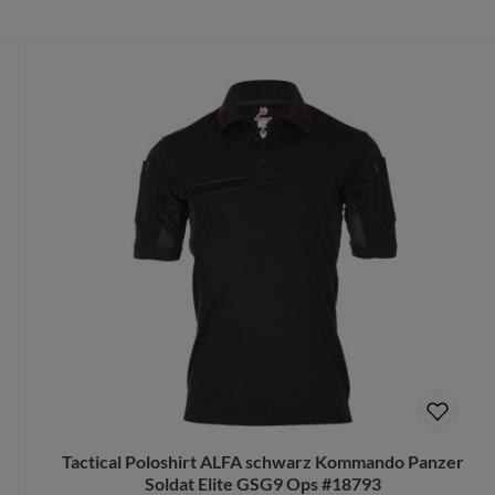
ich für angenehmen Tragekomfort
höheren Temperaturen einsetzbar (z.B. in den Tropen)
er / Poliéster
dass du die richtige Größe wählst.
te Größe gedruckt wird, ist ein Umtausch nur aus Qualitätsmängel
b Security, Feuerwehr oder Sanitäter.
.
orschlag kostenlos.
Tactical Poloshirt ALFA schwarz Kommando Panzer
Soldat Elite GSG9 Ops #18793