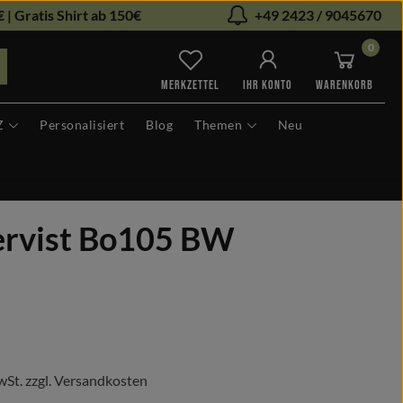
 | Gratis Shirt ab 150€
+49 2423 / 9045670
0
Du hast 0 Produkte auf dem Me
MERKZETTEL
IHR KONTO
WARENKORB
Z
Personalisiert
Blog
Themen
Neu
servist Bo105 BW
s:
wSt. zzgl. Versandkosten