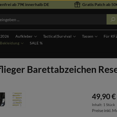
nfrei ab 79€ innerhalb DE
Gratis Patch ab 50€
 2026
Aufkleber
Tactical|Survival
Tassen
Für KF
Bekleidung
SALE %
sflieger Barettabzeichen Re
Regulärer Prei
49,90 €
Inhalt:
1 Stück
Preise inkl. M