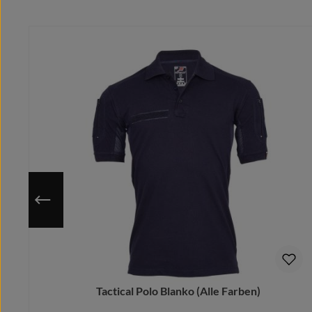
verstärktes Nackenband
Produktgalerie überspringen
sportlicher Schnitt mit Seitenschlitzen
mit Reserve Knopf inliegend eingenäht
perforierte atmungsaktive Stoffeinsätze im Achselbere
Um Schweißbildung vorzubeugen, dadurch auch ideal bei 
50% Baumwolle/cotton/coton (m.)/Algodón - 50% Polyest
Nutze die hinterlegte Größentabelle um sicher zu gehen, 
Da das Motiv erst nach Bestelleingang auf deine gewähl
#nieohnemeinTeam. Sorgt für einen einheitlichen Look. O
Dieses Shirt verleiht Eurer Gruppe das coolste Auftreten
Meldet Euch vor dem Kauf bei uns, wir designen Euren V
Tactical Polo Blanko (Alle Farben)