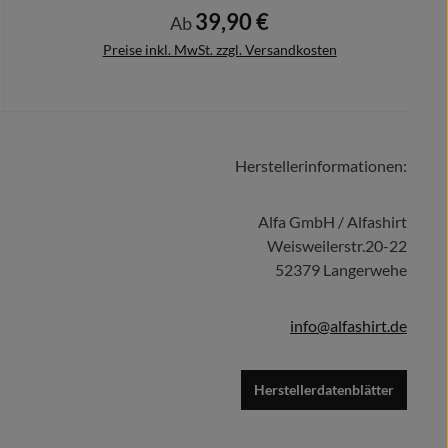
39,90 €
Regulärer Preis:
Ab
Preise inkl. MwSt. zzgl. Versandkosten
Herstellerinformationen:
Details
Alfa GmbH / Alfashirt
Weisweilerstr.20-22
52379 Langerwehe
info@alfashirt.de
Herstellerdatenblätter