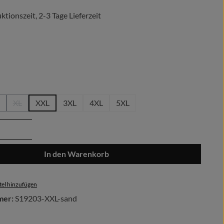
tionszeit, 2-3 Tage Lieferzeit
len
hlen
XL
XXL
3XL
4XL
5XL
(Diese Option ist zurzeit nicht verfügbar.)
(Diese Option ist zurzeit nicht verfügbar.)
Anzahl: Gib den gewünschten Wert ein oder 
In den Warenkorb
el hinzufügen
mer:
S19203-XXL-sand