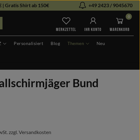
 | Gratis Shirt ab 150€
+49 2423 / 9045670
0
Du hast 0 Produkte auf dem Me
MERKZETTEL
IHR KONTO
WARENKORB
Z
Personalisiert
Blog
Themen
Neu
allschirmjäger Bund
s:
wSt. zzgl. Versandkosten