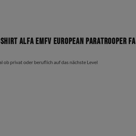
shirt Alfa EMFV European Paratrooper F
al ob privat oder beruflich auf das nächste Level
Kabelschlaufe für Headset)
ißverschluss Taschen 13 x 18cm (passend für gängige Smartphone M
 Brust