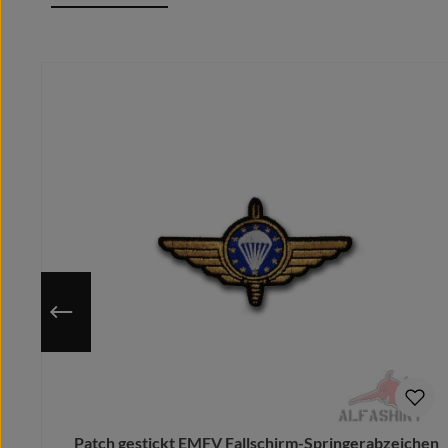
umklappbarer Ripp Strick Kragen
verstärktes Nackenband
Produktgalerie überspringen
sportlicher Schnitt mit Seitenschlitzen
mit Reserve Knopf inliegend eingenäht
perforierte atmungsaktive Stoffeinsätze im Achselbere
Um Schweißbildung vorzubeugen, dadurch auch ideal bei 
50% Baumwolle/cotton/coton (m.)/Algodón - 50% Polyest
Nutze die hinterlegte Größentabelle um sicher zu gehen, 
Da das Motiv erst nach Bestelleingang auf deine gewähl
#nieohnemeinTeam. Sorgt für einen einheitlichen Look. O
Dieses Shirt verleiht Eurer Gruppe das coolste Auftreten
Meldet Euch vor dem Kauf bei uns, wir designen Euren V
Patch gestickt EMFV Fallschirm-Springerabzeichen