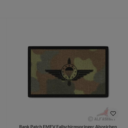
ich für angenehmen Tragekomfort
höheren Temperaturen einsetzbar (z.B. in den Tropen)
er / Poliéster
dass du die richtige Größe wählst.
te Größe gedruckt wird, ist ein Umtausch nur aus Qualitätsmängel
b Security, Feuerwehr oder Sanitäter.
.
orschlag kostenlos.
Rank Patch EMFV Fallschirmspringer Abzeichen