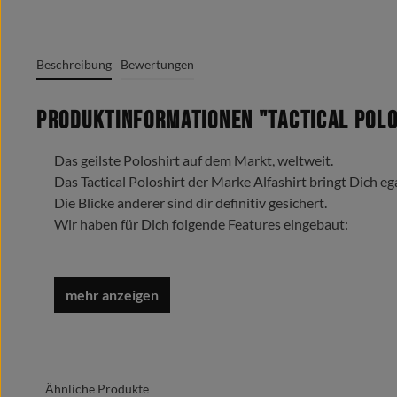
Beschreibung
Bewertungen
Produktinformationen "Tactical Polo
Das geilste Poloshirt auf dem Markt, weltweit.
Das Tactical Poloshirt der Marke Alfashirt bringt Dich eg
Die Blicke anderer sind dir definitiv gesichert.
Wir haben für Dich folgende Features eingebaut:
3er Knopfleiste mit Schlaufe (z.B. für Sonnenbrille oder 
2 x Patch Aufnahme (7,5 x 13,5 cm) an beiden Ärmeln
inkl. Organizer-Schubfächer für jeweils 3 Stifte und Re
Patch Aufnahme im Nacken 8,5 x 5,5 cm
Namensschild Patch Aufnahme (13 x 2,5 cm) auf rechter
Bündchen an den Ärmel mit dezentem Label
Ähnliche Produkte
doppelt vernäht