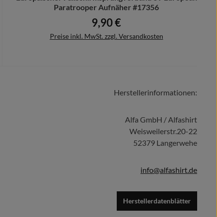
Paratrooper Aufnäher #17356
9,90 €
Regulärer Preis:
Preise inkl. MwSt. zzgl. Versandkosten
Herstellerinformationen:
In den Warenkorb
Alfa GmbH / Alfashirt
Weisweilerstr.20-22
52379 Langerwehe
info@alfashirt.de
Herstellerdatenblätter