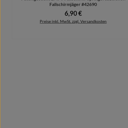
Fallschirmjäger #42690
6,90 €
Regulärer Preis:
Preise inkl. MwSt. zzgl. Versandkosten
In den Warenkorb