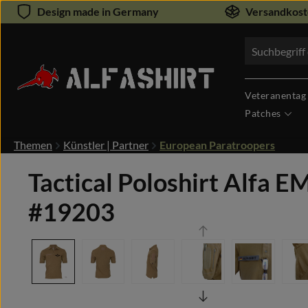
Design made in Germany
Versandkoste
um Hauptinhalt springen
Zur Suche springen
Veteranentag
Patches
Themen
Künstler | Partner
European Paratroopers
Tactical Poloshirt Alfa 
#19203
Bildergalerie überspringen