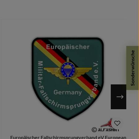
Sonderwünsche
n möglich.
Europäischer Fallschirmsprungverband eV European