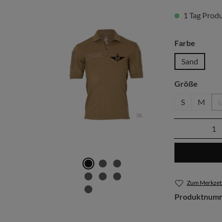
1 Tag Produk
auswäh
Farbe
Sand
auswä
Größe
S
M
L
Produkt 
Zum Merkzett
Produktnum