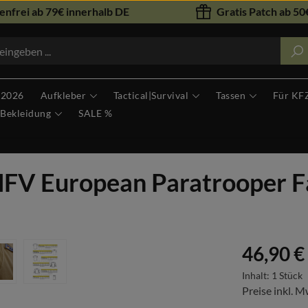
nfrei ab 79€ innerhalb DE
Gratis Patch ab 50€
 2026
Aufkleber
Tactical|Survival
Tassen
Für KF
Bekleidung
SALE %
EMFV European Paratrooper F
Regulärer Prei
46,90 €
Inhalt:
1 Stück
Preise inkl. M