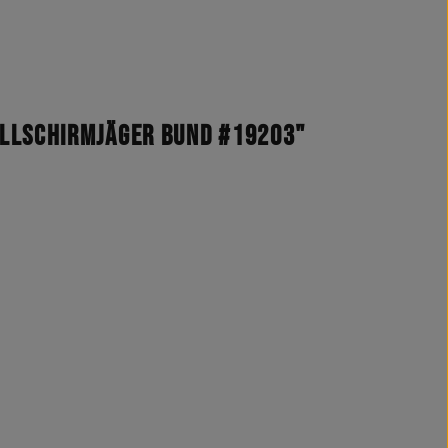
allschirmjäger Bund #19203"
odelle)