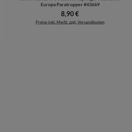
Europa Paratropper #43669
8,90 €
Regulärer Preis:
Preise inkl. MwSt. zzgl. Versandkosten
In den Warenkorb