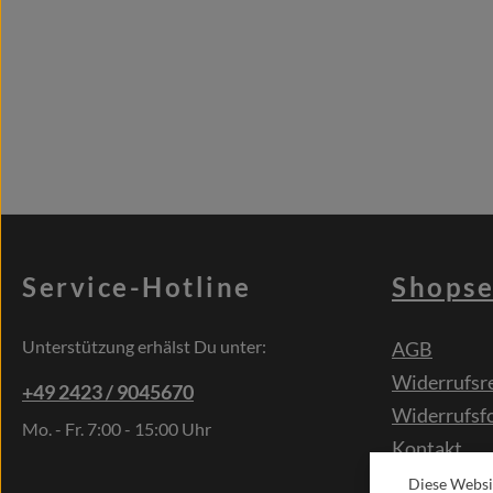
Service-Hotline
Shopse
Unterstützung erhälst Du unter:
AGB
Widerrufsr
+49 2423 / 9045670
Widerrufsf
Mo. - Fr. 7:00 - 15:00 Uhr
Kontakt
Sonderwün
Diese Websi