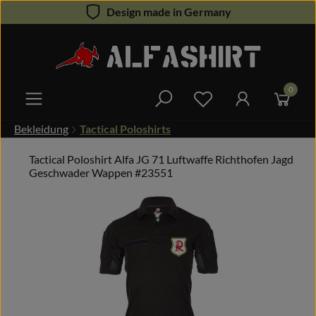
Design made in Germany
Zum Hauptinhalt springen
0
Du hast 0 Produkte 
Bekleidung
Tactical Poloshirts
Tactical Poloshirt Alfa JG 71 Luftwaffe Richthofen Jagd
Geschwader Wappen #23551
Bildergalerie überspringen