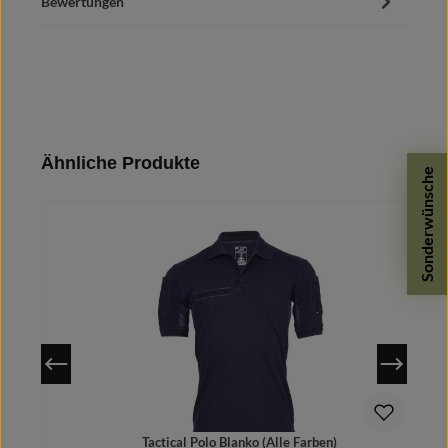
Bewertungen
Produktgalerie überspringen
Ähnliche Produkte
Sonderwünsche
Tactical Polo Blanko (Alle Farben)