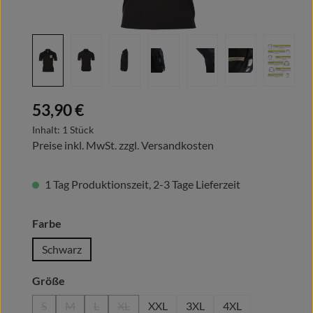
Regulärer Preis:
53,90 €
Inhalt:
1 Stück
Preise inkl. MwSt. zzgl. Versandkosten
1 Tag Produktionszeit, 2-3 Tage Lieferzeit
auswählen
Farbe
Schwarz
auswählen
Größe
S
M
L
XL
XXL
3XL
4XL