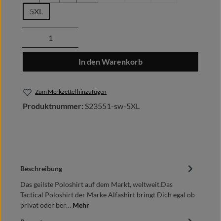
(Diese Option ist zurzeit nicht verfügbar.)
(Diese Option ist zurzeit nicht verfügbar.)
(Diese Option ist zurzeit nicht verfügbar.)
(Diese Option ist zurzeit nicht verfügbar.)
5XL
Produkt Anzahl: Gib den gewünschten Wert
In den Warenkorb
Zum Merkzettel hinzufügen
Produktnummer:
S23551-sw-5XL
Beschreibung
Das geilste Poloshirt auf dem Markt, weltweit.Das
Tactical Poloshirt der Marke Alfashirt bringt Dich egal ob
privat oder ber…
Mehr