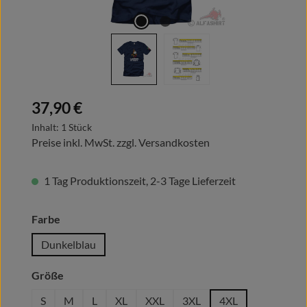
Regulärer Preis:
37,90 €
Inhalt:
1 Stück
Preise inkl. MwSt. zzgl. Versandkosten
1 Tag Produktionszeit, 2-3 Tage Lieferzeit
auswählen
Farbe
Dunkelblau
auswählen
Größe
S
M
L
XL
XXL
3XL
4XL