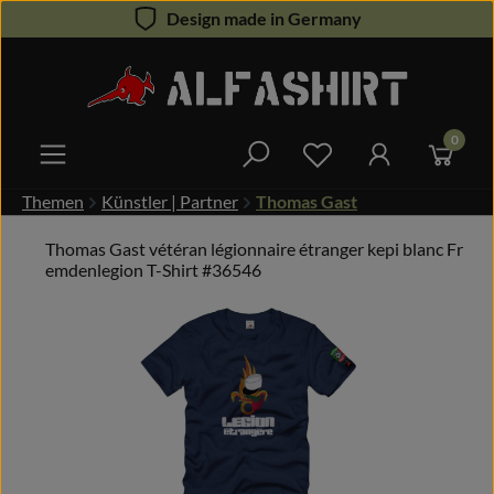
Design made in Germany
Zum Hauptinhalt springen
0
Du hast 0 Produkte 
Themen
Künstler | Partner
Thomas Gast
Thomas Gast vétéran légionnaire étranger kepi blanc Fr
emdenlegion T-Shirt #36546
Bildergalerie überspringen