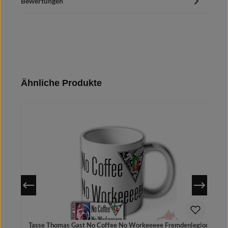
Bewertungen
Produktgalerie überspringen
Ähnliche Produkte
Tasse Thomas Gast No Coffee No Workeeeee Fremdenlegionär