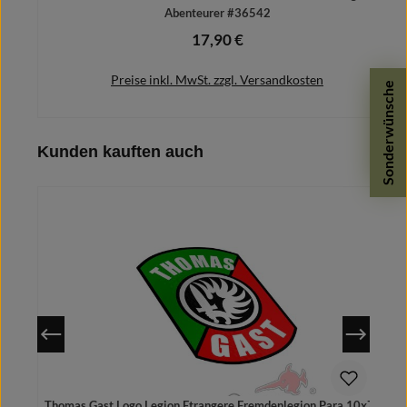
Abenteurer #36542
17,90 €
Regulärer Preis:
Preise inkl. MwSt. zzgl. Versandkosten
Sonderwünsche
Produktgalerie überspringen
Kunden kauften auch
In den Warenkorb
Thomas Gast Logo Legion Etrangere Fremdenlegion Para 10x7cm
A