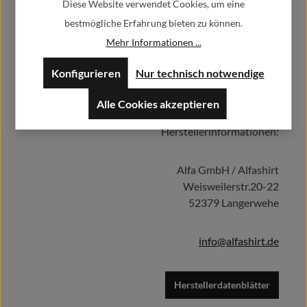
Kameradschaft Wort Reservist BW Soldat Veteran Bundeswehr
Diese Website verwendet Cookies, um eine
Kamerad T-Shirt #1652
bestmögliche Erfahrung bieten zu können.
29,90 €
Regulärer Preis:
Ab
Mehr Informationen ...
Preise inkl. MwSt. zzgl. Versandkosten
Konfigurieren
Nur technisch notwendige
Alle Cookies akzeptieren
Herstellerinformationen:
Details
Alfa GmbH / Alfashirt
Weisweilerstr.20-22
52379 Langerwehe
info@alfashirt.de
Herstellerdatenblätter