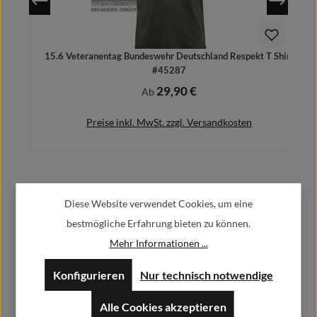
15.6 Veteranentag Bundeswehr Deutschland Respekt T Shirt
#45287
29,90 €
Regulärer Preis:
Ab
Preise inkl. MwSt. zzgl. Versandkosten
Herstellerinformationen:
Details
Diese Website verwendet Cookies, um eine
bestmögliche Erfahrung bieten zu können.
Alfa GmbH / Alfashirt
Mehr Informationen ...
Weisweilerstr.20-22
52379 Langerwehe
Konfigurieren
Nur technisch notwendige
info@alfashirt.de
Alle Cookies akzeptieren