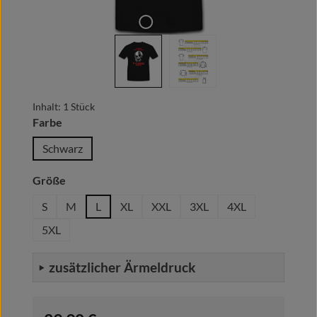
Inhalt:
1 Stück
auswählen
Farbe
Schwarz
auswählen
Größe
S
M
L
XL
XXL
3XL
4XL
5XL
zusätzlicher Ärmeldruck
Regulärer Preis: