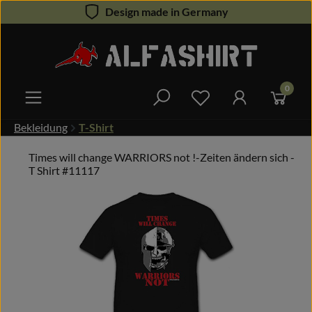
Design made in Germany
Zum Hauptinhalt springen
0
Du hast 0 Produkte 
Bekleidung
T-Shirt
Times will change WARRIORS not !-Zeiten ändern sich -
T Shirt #11117
Bildergalerie überspringen