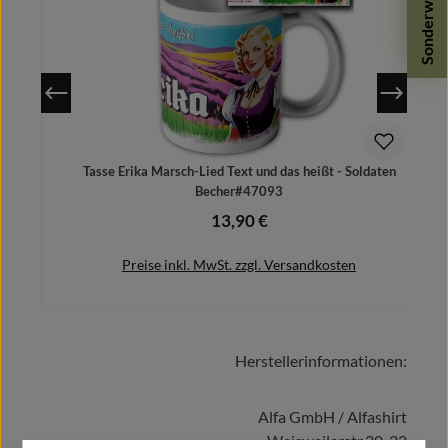
Sonderwünsche
Tasse Erika Marsch-Lied Text und das heißt - Soldaten
Becher#47093
13,90 €
Regulärer Preis:
Preise inkl. MwSt. zzgl. Versandkosten
Herstellerinformationen:
In den Warenkorb
Alfa GmbH / Alfashirt
Weisweilerstr.20-22