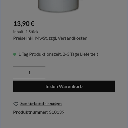
Regulärer Preis:
13,90 €
Inhalt:
1 Stück
Preise inkl. MwSt. zzgl. Versandkosten
1 Tag Produktionszeit, 2-3 Tage Lieferzeit
Produkt Anzahl: Gib den gewünschten Wert
In den Warenkorb
Zum Merkzettel hinzufügen
Produktnummer:
S10139