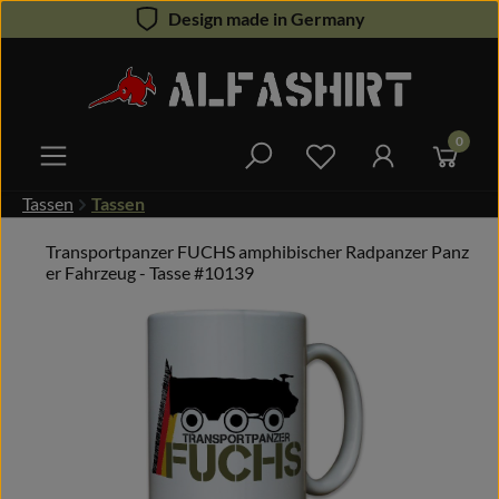
Design made in Germany
Zum Hauptinhalt springen
0
Du hast 0 Produkte 
Tassen
Tassen
Transportpanzer FUCHS amphibischer Radpanzer Panz
er Fahrzeug - Tasse #10139
Bildergalerie überspringen