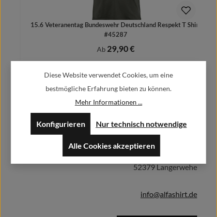
15.6 Veteranentag Bundeswehr Deutschland Respekt T Shirt
#45287
29,90 €
Regulärer Preis:
Ab
Preise inkl. MwSt. zzgl. Versandkosten
Diese Website verwendet Cookies, um eine
bestmögliche Erfahrung bieten zu können.
Mehr Informationen ...
Herstellerinformationen:
Details
Konfigurieren
Nur technisch notwendige
Alfa GmbH / Alfashirt
Alle Cookies akzeptieren
Weisweilerstr.20-22
52379 Langerwehe
info@alfashirt.de