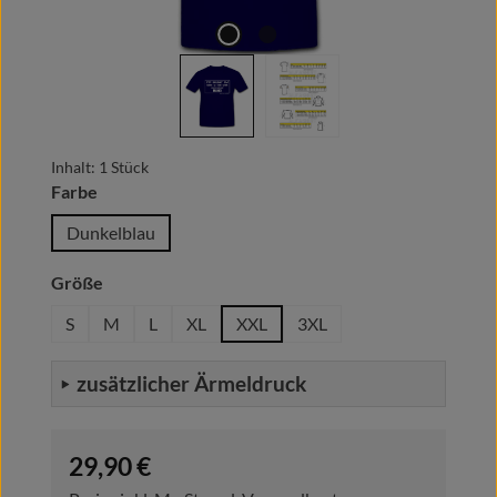
Inhalt:
1 Stück
auswählen
Farbe
Dunkelblau
auswählen
Größe
S
M
L
XL
XXL
3XL
zusätzlicher Ärmeldruck
Regulärer Preis:
29,90 €