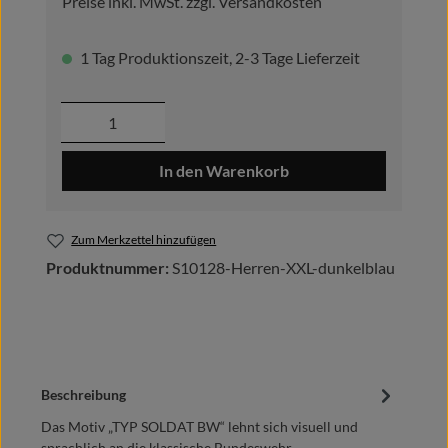
Preise inkl. MwSt. zzgl. Versandkosten
1 Tag Produktionszeit, 2-3 Tage Lieferzeit
Produkt Anzahl: Gib den gewünschten Wer
In den Warenkorb
Zum Merkzettel hinzufügen
Produktnummer:
S10128-Herren-XXL-dunkelblau
Beschreibung
Das Motiv „TYP SOLDAT BW“ lehnt sich visuell und
sprachlich an die klassische Bundeswehr-