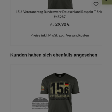
15.6 Veteranentag Bundeswehr Deutschland Respekt T Shirt
#45287
29,90 €
Regulärer Preis:
Ab
Preise inkl. MwSt. zzgl. Versandkosten
Produktgalerie überspringen
Kunden haben sich ebenfalls angesehen
Details