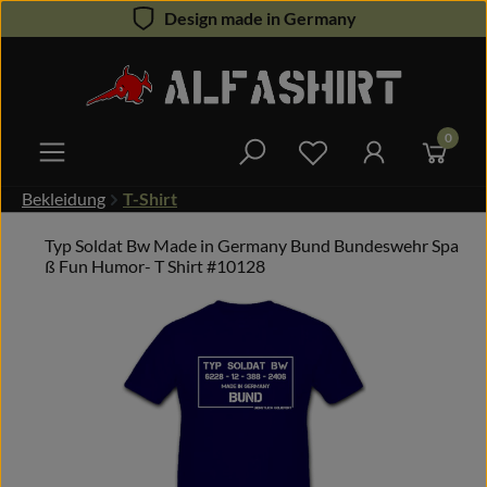
Design made in Germany
Zum Hauptinhalt springen
0
Du hast 0 Produkte 
Bekleidung
T-Shirt
Typ Soldat Bw Made in Germany Bund Bundeswehr Spa
ß Fun Humor- T Shirt #10128
Bildergalerie überspringen