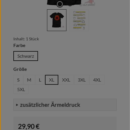
Inhalt:
1 Stück
auswählen
Farbe
Schwarz
auswählen
Größe
S
M
L
XL
XXL
3XL
4XL
5XL
zusätzlicher Ärmeldruck
Regulärer Preis:
29,90 €