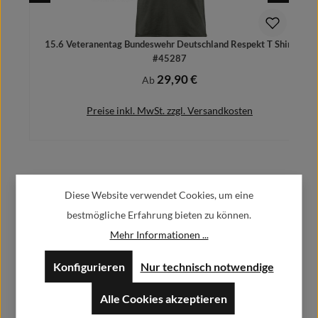
15.6 Veteranentag Bundeswehr Deutschland Respekt T Shirt
#45287
29,90 €
Regulärer Preis:
Ab
Preise inkl. MwSt. zzgl. Versandkosten
Herstellerinformationen:
Details
Diese Website verwendet Cookies, um eine
bestmögliche Erfahrung bieten zu können.
Alfa GmbH / Alfashirt
Mehr Informationen ...
Weisweilerstr.20-22
52379 Langerwehe
Konfigurieren
Nur technisch notwendige
info@alfashirt.de
Alle Cookies akzeptieren