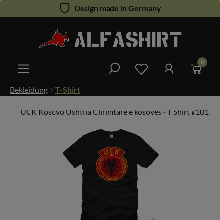
Design made in Germany
Zum Hauptinhalt springen
0
Du hast 0 Produkte 
Bekleidung
T-Shirt
UCK Kosovo Ushtria Clirimtare e kosoves - T Shirt #101
Bildergalerie überspringen