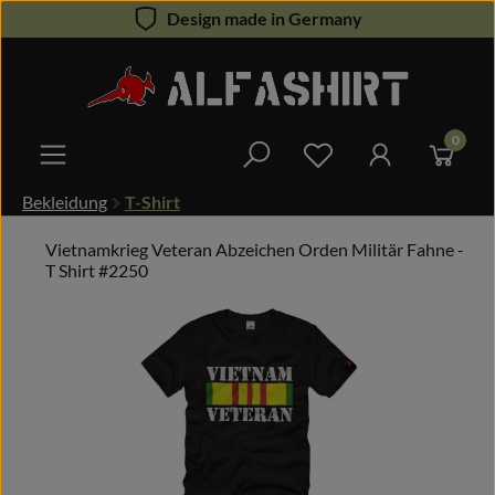
Design made in Germany
Zum Hauptinhalt springen
0
Du hast 0 Produkte 
Bekleidung
T-Shirt
Vietnamkrieg Veteran Abzeichen Orden Militär Fahne -
T Shirt #2250
Bildergalerie überspringen