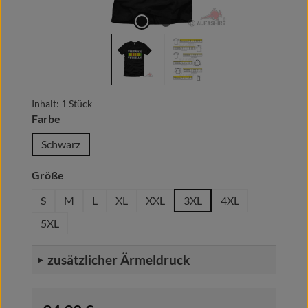
Inhalt:
1 Stück
auswählen
Farbe
Schwarz
auswählen
Größe
S
M
L
XL
XXL
3XL
4XL
5XL
zusätzlicher Ärmeldruck
Regulärer Preis: