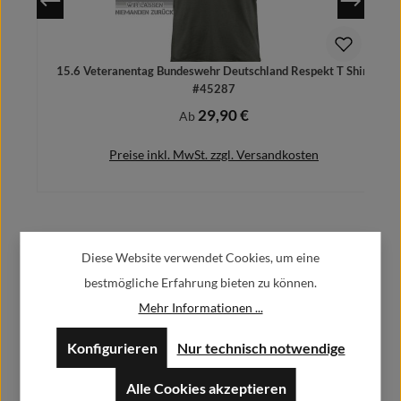
15.6 Veteranentag Bundeswehr Deutschland Respekt T Shirt
#45287
29,90 €
Regulärer Preis:
Ab
Preise inkl. MwSt. zzgl. Versandkosten
Herstellerinformationen:
Details
Diese Website verwendet Cookies, um eine
bestmögliche Erfahrung bieten zu können.
Alfa GmbH / Alfashirt
Mehr Informationen ...
Weisweilerstr.20-22
52379 Langerwehe
Konfigurieren
Nur technisch notwendige
info@alfashirt.de
Alle Cookies akzeptieren