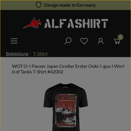
Design made in Germany
Zum Hauptinhalt springen
0
Du hast 0 Produkte 
Bekleidung
T-Shirt
WOT O-I Panzer Japan Großer Erster Ooki-I-gou I Worl
d of Tanks T-Shirt #42002
Bildergalerie überspringen