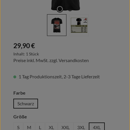
Regulärer Preis:
29,90 €
Inhalt:
1 Stück
Preise inkl. MwSt. zzgl. Versandkosten
1 Tag Produktionszeit, 2-3 Tage Lieferzeit
auswählen
Farbe
Schwarz
auswählen
Größe
S
M
L
XL
XXL
3XL
4XL