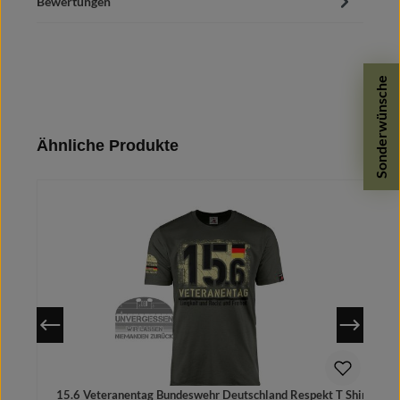
Bewertungen
Sonderwünsche
Produktgalerie überspringen
Ähnliche Produkte
15.6 Veteranentag Bundeswehr Deutschland Respekt T Shirt