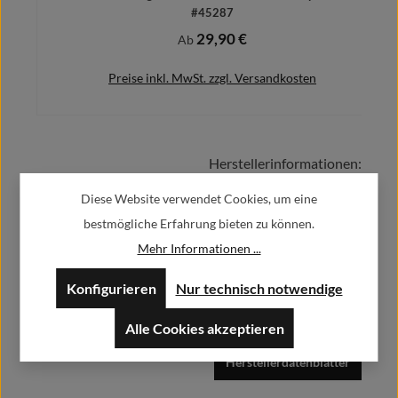
#45287
29,90 €
Regulärer Preis:
Ab
Preise inkl. MwSt. zzgl. Versandkosten
Herstellerinformationen:
Details
Diese Website verwendet Cookies, um eine
Alfa GmbH / Alfashirt
bestmögliche Erfahrung bieten zu können.
Weisweilerstr.20-22
Mehr Informationen ...
52379 Langerwehe
Konfigurieren
Nur technisch notwendige
info@alfashirt.de
Alle Cookies akzeptieren
Herstellerdatenblätter