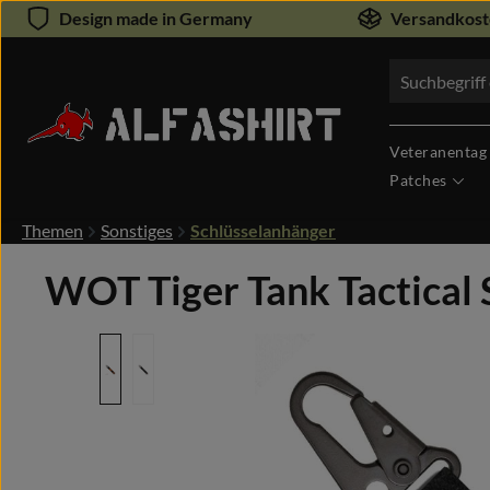
Design made in Germany
Versandkoste
um Hauptinhalt springen
Zur Suche springen
Veteranentag
Patches
Themen
Sonstiges
Schlüsselanhänger
WOT Tiger Tank Tactical
Bildergalerie überspringen