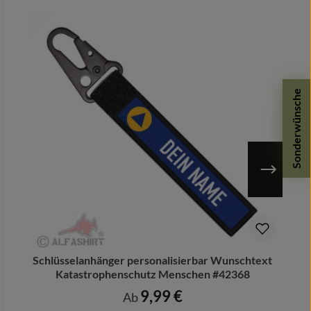
Sonderwünsche
Schlüsselanhänger personalisierbar Wunschtext
Katastrophenschutz Menschen #42368
9,99 €
Regulärer Preis:
Ab