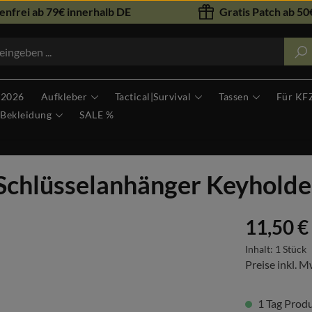
nfrei ab 79€ innerhalb DE
Gratis Patch ab 50€
 2026
Aufkleber
Tactical|Survival
Tassen
Für KF
Bekleidung
SALE %
 Schlüsselanhänger Keyhold
Regulärer Prei
11,50 €
Inhalt:
1 Stück
Preise inkl. M
1 Tag Produk