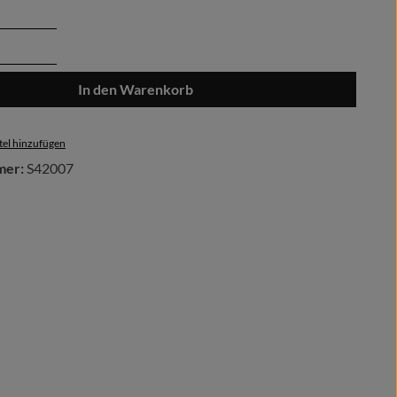
Anzahl: Gib den gewünschten Wert ein oder 
In den Warenkorb
el hinzufügen
mer:
S42007