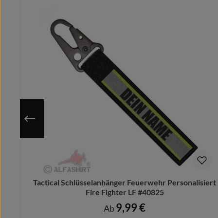
Tactical Schlüsselanhänger Feuerwehr Personalisiert
Fire Fighter LF #40825
9,99 €
Regulärer Preis:
Ab