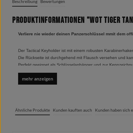
Beschreibung
Bewertungen
Produktinformationen "WOT Tiger Ta
Verliere nie wieder deinen Panzerschlüssel mmit dem off
Der Tactical Keyholder ist mit einem robusten Karabinerhaken,
Die Rückseite ist durchgehend mit Flausch versehen und ka
Perfekt geeignet als Schlüsselanhänger und zur Kennzeich
Produktgröße: 9,5 x 2cm
Bedruckbare Fläche: 10,5 x 2cm
Ähnliche Produkte
Kunden kauften auch
Kunden haben sich e
Flauschfläche: 12,5 x 2,5 cm
Produktgalerie überspringen