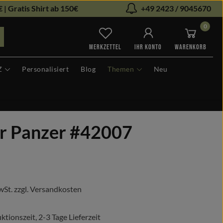
 | Gratis Shirt ab 150€
+49 2423 / 9045670
0
Du hast 0 Produkte auf dem Me
MERKZETTEL
IHR KONTO
WARENKORB
Z
Personalisiert
Blog
Themen
Neu
er Panzer #42007
s:
wSt. zzgl. Versandkosten
tionszeit, 2-3 Tage Lieferzeit