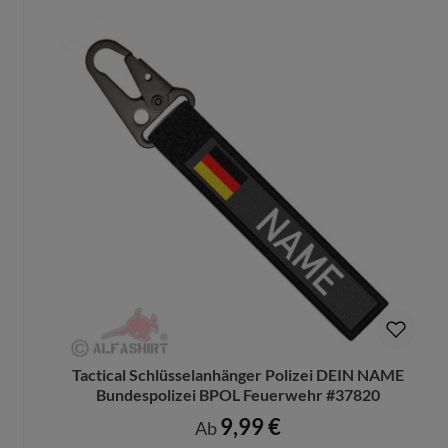
Tactical Schlüsselanhänger Polizei DEIN NAME
Bundespolizei BPOL Feuerwehr #37820
9,99 €
Regulärer Preis:
Ab