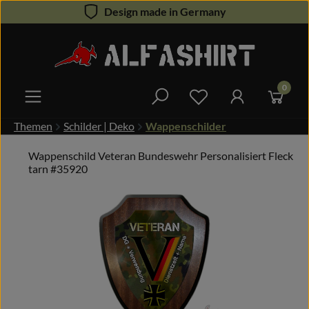
Design made in Germany
Zum Hauptinhalt springen
0
Du hast 0 Produkte 
Themen
Schilder | Deko
Wappenschilder
Wappenschild Veteran Bundeswehr Personalisiert Fleck
tarn #35920
Bildergalerie überspringen