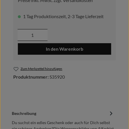
Preise inkl. MwSt. zzgl. Versandkosten
1 Tag Produktionszeit, 2-3 Tage Lieferzeit
Produkt Anzahl: Gib den gewünschten Wer
In den Warenkorb
Zum Merkzettel hinzufügen
Produktnummer:
S35920
Beschreibung
Du suchst ein edles Geschenk oder auch für Dich selbst
ein schönes Andenken?Die Wappenschilder von Alfashirt