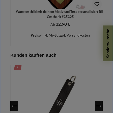
Wappenschild mit deinem Motiv und Text personalisiert Bild
Geschenk #35325
32,90 €
Regulärer Preis:
Ab
Sonderwünsche
Preise inkl. MwSt. zzgl. Versandkosten
Produktgalerie überspringen
Kunden kauften auch
Details
RABATT
%