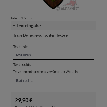
Inhalt:
1 Stück
Texteingabe
Trage Deine gewünschten Texte ein.
Text links
Text rechts
Trage den entsprechend gewünschten Wert ein.
Regulärer Preis:
29,90 €