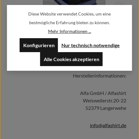
Diese Website verwendet Cookies, um eine
Geschenkschatulle für Wappenschild Geschenkbox Samt Edel
bestmögliche Erfahrung bieten zu können.
Kasten Box #42711
Mehr Informationen ...
29,90 €
Regulärer Preis:
Konfigurieren
Nur technisch notwendige
Preise inkl. MwSt. zzgl. Versandkosten
Alle Cookies akzeptieren
Herstellerinformationen:
In den Warenkorb
Alfa GmbH / Alfashirt
Weisweilerstr.20-22
52379 Langerwehe
info@alfashirt.de