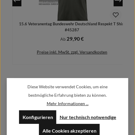
15.6 Veteranentag Bundeswehr Deutschland Respekt T Shirt
#45287
29,90 €
Regulärer Preis:
Ab
Preise inkl. MwSt. zzgl. Versandkosten
Herstellerinformationen:
Details
Diese Website verwendet Cookies, um eine
bestmögliche Erfahrung bieten zu können.
Alfa GmbH / Alfashirt
Mehr Informationen ...
Weisweilerstr.20-22
52379 Langerwehe
Konfigurieren
Nur technisch notwendige
info@alfashirt.de
Alle Cookies akzeptieren