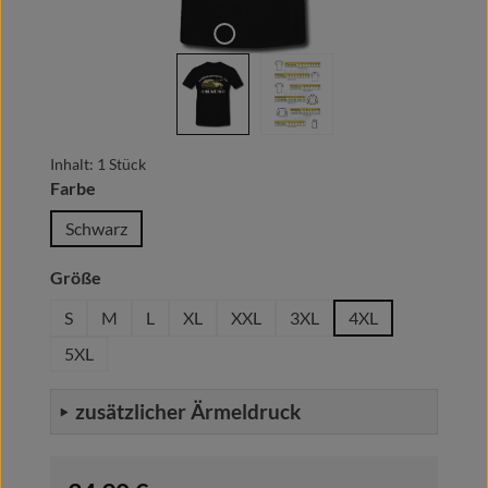
Inhalt:
1 Stück
auswählen
Farbe
Schwarz
auswählen
Größe
S
M
L
XL
XXL
3XL
4XL
5XL
zusätzlicher Ärmeldruck
Regulärer Preis: