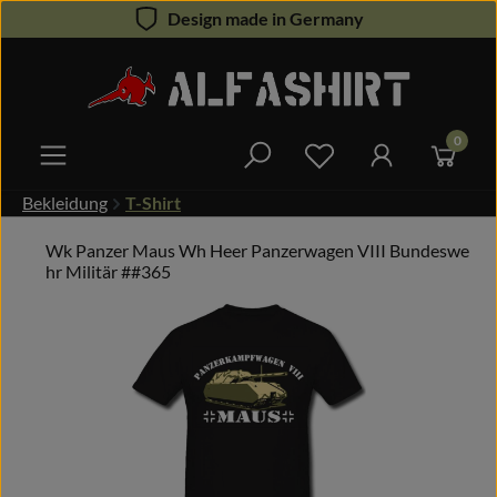
Design made in Germany
Zum Hauptinhalt springen
0
Du hast 0 Produkte 
Bekleidung
T-Shirt
Wk Panzer Maus Wh Heer Panzerwagen VIII Bundeswe
hr Militär ##365
Bildergalerie überspringen