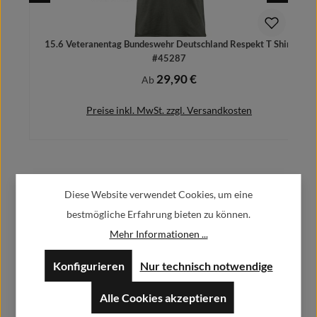
15.6 Veteranentag Bundeswehr Deutschland Respekt T Shirt
#45287
29,90 €
Regulärer Preis:
Ab
Preise inkl. MwSt. zzgl. Versandkosten
Herstellerinformationen:
Details
Diese Website verwendet Cookies, um eine
bestmögliche Erfahrung bieten zu können.
Alfa GmbH / Alfashirt
Mehr Informationen ...
Weisweilerstr.20-22
52379 Langerwehe
Konfigurieren
Nur technisch notwendige
info@alfashirt.de
Alle Cookies akzeptieren