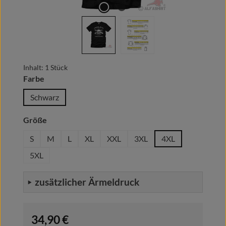
Inhalt:
1 Stück
auswählen
Farbe
Schwarz
auswählen
Größe
S
M
L
XL
XXL
3XL
4XL
5XL
zusätzlicher Ärmeldruck
Regulärer Preis:
34,90 €