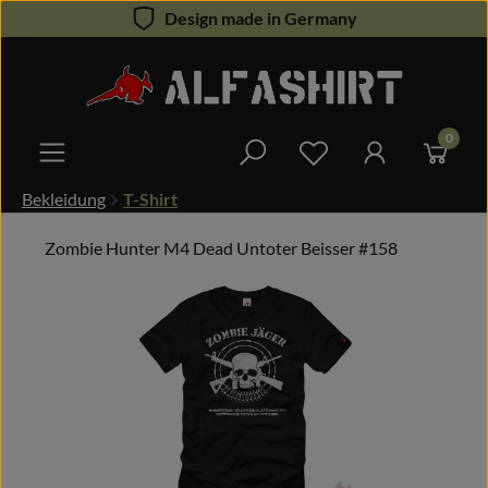
Design made in Germany
Zum Hauptinhalt springen
0
Du hast 0 Produkte 
Bekleidung
T-Shirt
Zombie Hunter M4 Dead Untoter Beisser #158
Bildergalerie überspringen