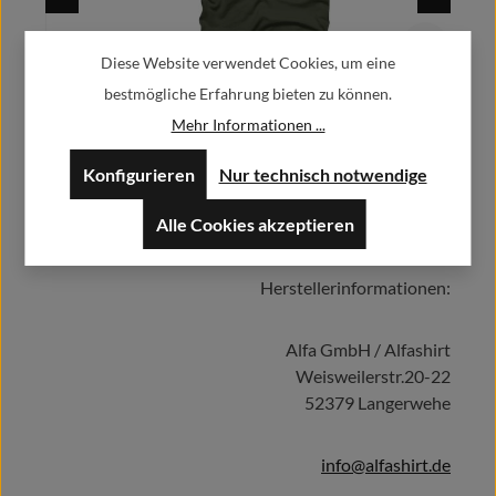
Diese Website verwendet Cookies, um eine
Private Paula Ich lebe in einer Welt voll Scheiße Fun Humor Spaß -
bestmögliche Erfahrung bieten zu können.
T Shirt #1208
Mehr Informationen ...
29,90 €
Regulärer Preis:
Ab
Konfigurieren
Nur technisch notwendige
Preise inkl. MwSt. zzgl. Versandkosten
Alle Cookies akzeptieren
Herstellerinformationen:
Details
Alfa GmbH / Alfashirt
Weisweilerstr.20-22
52379 Langerwehe
info@alfashirt.de