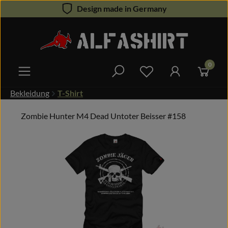
Design made in Germany
Zum Hauptinhalt springen
0
Du hast 0 Produkte 
Bekleidung
T-Shirt
Zombie Hunter M4 Dead Untoter Beisser #158
Bildergalerie überspringen