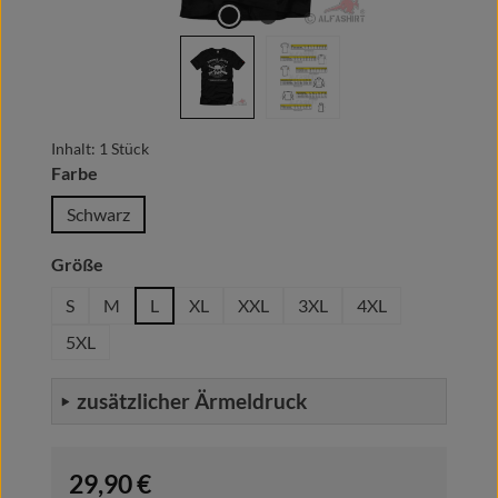
Inhalt:
1 Stück
auswählen
Farbe
Schwarz
auswählen
Größe
S
M
L
XL
XXL
3XL
4XL
5XL
zusätzlicher Ärmeldruck
Regulärer Preis:
29,90 €