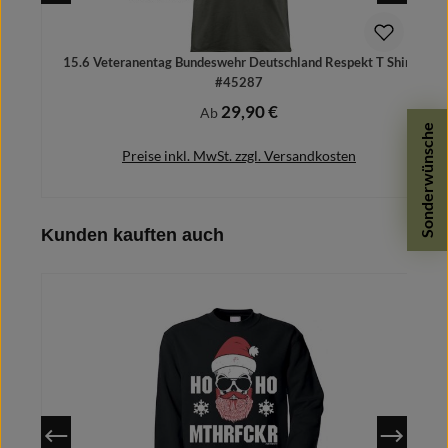
15.6 Veteranentag Bundeswehr Deutschland Respekt T Shirt
#45287
29,90 €
Regulärer Preis:
Ab
Sonderwünsche
Preise inkl. MwSt. zzgl. Versandkosten
Produktgalerie überspringen
Kunden kauften auch
Details