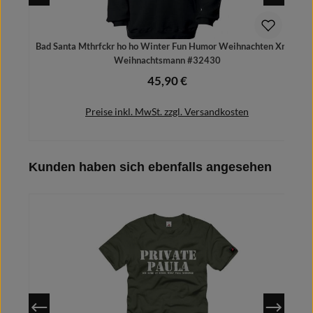
Bad Santa Mthrfckr ho ho Winter Fun Humor Weihnachten Xmas
Weihnachtsmann #32430
45,90 €
Regulärer Preis:
Preise inkl. MwSt. zzgl. Versandkosten
Produktgalerie überspringen
Kunden haben sich ebenfalls angesehen
In den Warenkorb