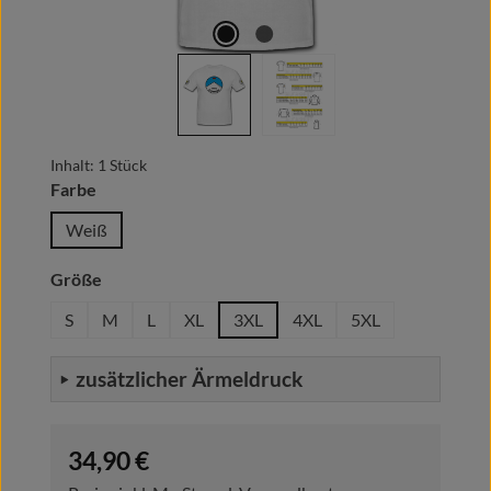
Inhalt:
1 Stück
auswählen
Farbe
Weiß
auswählen
Größe
S
M
L
XL
3XL
4XL
5XL
zusätzlicher Ärmeldruck
Regulärer Preis:
34,90 €