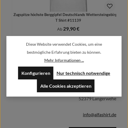
Zugspitze höchste Berggipfel Deutschlands Wettersteingebirges -
T Shirt #11139
29,90 €
Regulärer Preis:
Ab
Preise inkl. MwSt. zzgl. Versandkosten
Diese Website verwendet Cookies, um eine
bestmögliche Erfahrung bieten zu können.
Mehr Informationen ...
Herstellerinformationen:
Details
Konfigurieren
Nur technisch notwendige
Alfa GmbH / Alfashirt
Alle Cookies akzeptieren
Weisweilerstr.20-22
52379 Langerwehe
info@alfashirt.de