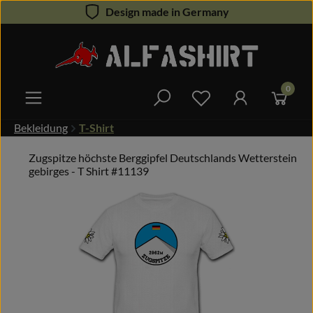
Design made in Germany
Zum Hauptinhalt springen
0
Du hast 0 Produkte 
Bekleidung
T-Shirt
Zugspitze höchste Berggipfel Deutschlands Wetterstein
gebirges - T Shirt #11139
Bildergalerie überspringen