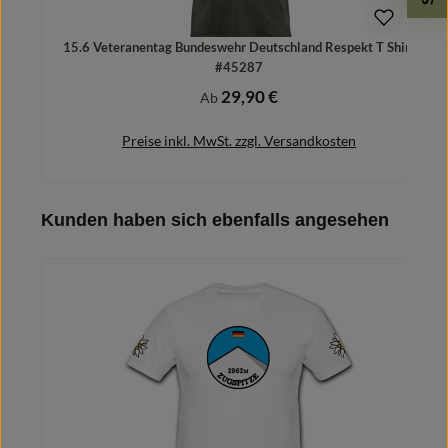
15.6 Veteranentag Bundeswehr Deutschland Respekt T Shirt
#45287
29,90 €
Regulärer Preis:
Ab
Preise inkl. MwSt. zzgl. Versandkosten
Produktgalerie überspringen
Kunden haben sich ebenfalls angesehen
Details