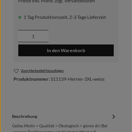
Preise inkl. MwSt. zzgl. Versandkosten
1 Tag Produktionszeit, 2-3 Tage Lieferzeit
Produkt Anzahl: Gib den gewünschten Wer
In den Warenkorb
Zum Merkzettel hinzufügen
Produktnummer:
S11139-Herren-3XL-weiss
Beschreibung
Geiles Motiv > Qualität > Ökologisch > gönns dir!Bei
unseren Textilien legen wir höchsten Wert auf