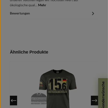
ökologische qual…
Mehr
Bewertungen
Produktgalerie überspringen
Ähnliche Produkte
Sonderwünsche