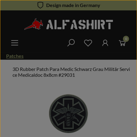
Design made in Germany
Zum Hauptinhalt springen
0
Du hast 0 Produkte 
Patches
3D Rubber Patch Para Medic Schwarz Grau Militär Servi
ce Medicaldoc 8x8cm #29031
Bildergalerie überspringen