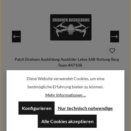
Patch Drohnen Ausbildung Ausbilder Lehre SAR Rettung Bergung
Team #47108
8,90 €
Regulärer Preis:
Diese Website verwendet Cookies, um eine
Preise inkl. MwSt. zzgl. Versandkosten
bestmögliche Erfahrung bieten zu können.
Mehr Informationen ...
Konfigurieren
Nur technisch notwendige
Herstellerinformationen:
In den Warenkorb
Alle Cookies akzeptieren