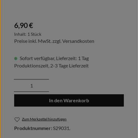
Regulärer Preis:
6,90 €
Inhalt:
1 Stück
Preise inkl. MwSt. zzgl. Versandkosten
Sofort verfügbar, Lieferzeit: 1 Tag
Produktionszeit, 2-3 Tage Lieferzeit
Produkt Anzahl: Gib den gewünschten Wert
In den Warenkorb
Zum Merkzettel hinzufügen
Produktnummer:
S29031.