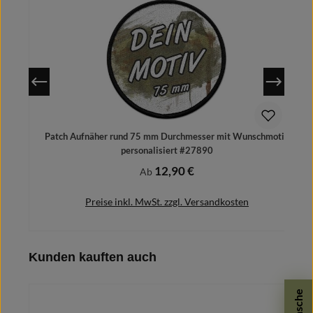
Patch Aufnäher rund 75 mm Durchmesser mit Wunschmotiv
personalisiert #27890
12,90 €
Regulärer Preis:
Ab
Preise inkl. MwSt. zzgl. Versandkosten
Produktgalerie überspringen
Kunden kauften auch
Details