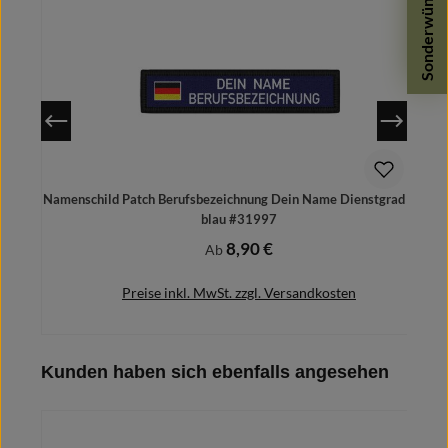
Sonderwünsche
Namenschild Patch Berufsbezeichnung Dein Name Dienstgrad navy
blau #31997
8,90 €
Regulärer Preis:
Ab
Preise inkl. MwSt. zzgl. Versandkosten
Produktgalerie überspringen
Kunden haben sich ebenfalls angesehen
Details