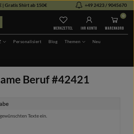
 | Gratis Shirt ab 150€
+49 2423 / 9045670
0
Du hast 0 Produkte auf dem Me
MERKZETTEL
IHR KONTO
WARENKORB
Z
Personalisiert
Blog
Themen
Neu
Name Beruf #42421
gabe
gewünschten Texte ein.