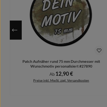
Dabei werden die Farben mit hoher Temperatur und Dr
Dieses spezielle Herstellungsverfahren macht uns Aufla
Ideal zur dauerhaften Individualisierung von Jacken, R
(
Hinweis:
Im Lieferumfang ist der Patch inkl. Hakenklett 
Patch Aufnäher rund 75 mm Durchmesser mit
Wunschmotiv personalisiert #27890
12,90 €
Regulärer Preis:
Ab
Preise inkl. MwSt. zzgl. Versandkosten