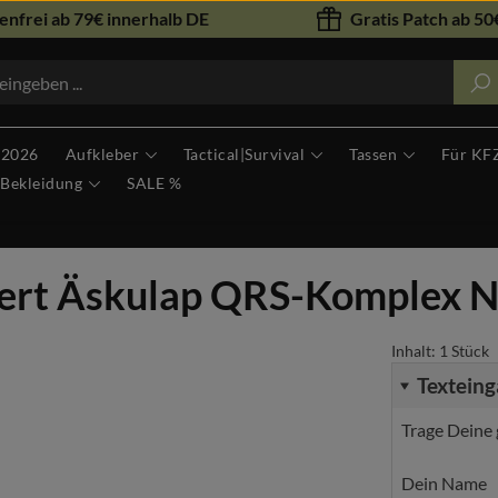
nfrei ab 79€ innerhalb DE
Gratis Patch ab 50€
 2026
Aufkleber
Tactical|Survival
Tassen
Für KF
Bekleidung
SALE %
iert Äskulap QRS-Komplex 
Inhalt:
1 Stück
Textein
Trage Deine 
Dein Name