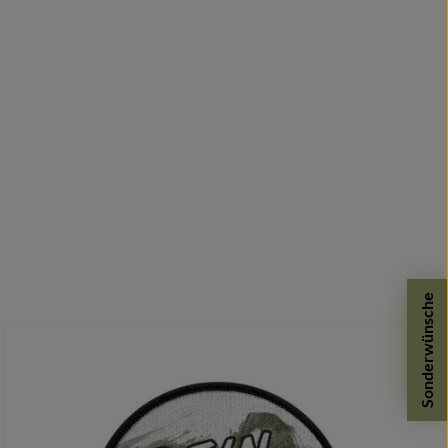
Sonderwünsche
dergegeben.