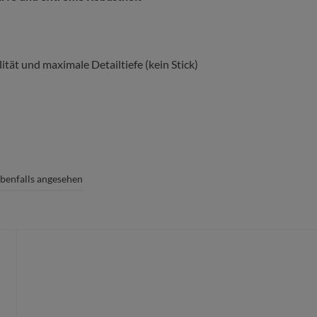
ität und maximale Detailtiefe (kein Stick)
ndarbeit gefertigt
n oder Fädenziehen
chen
benfalls angesehen
rem strapazierfähig
und
langlebig
macht.
schnell ausfransen oder Fäden ziehen,
solut intakt
und
formstabil
.
zision
:
und kleinste Schriften werden extrem scharf und detailgetreu wie