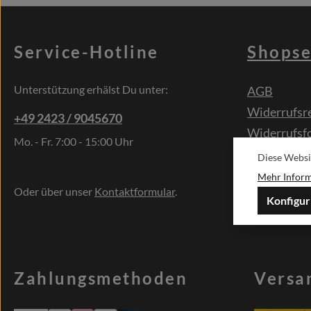
Service-Hotline
Shopse
Unterstützung erhälst Du unter:
AGB
Widerrufsr
+49 2423 / 9045670
Widerrufsf
Mo. - Fr. 7:00 - 15:00 Uhr
Kontakt
Diese Websi
Sonderwün
Mehr Informa
Oder über unser
Kontaktformular
.
Konfigur
Zahlungsmethoden
Versa