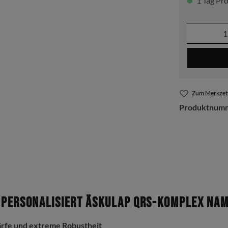
1 Tag Pro
Produkt
Zum Merkzett
Produktnum
personalisiert Äskulap QRS-Komplex Nam
ärfe und extreme Robustheit