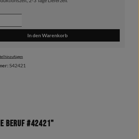
duktionszeit, 2-3 Tage Lieferzeit
 Anzahl: Gib den gewünschten Wert ein ode
In den Warenkorb
el hinzufügen
mer:
S42421
e Beruf #42421"