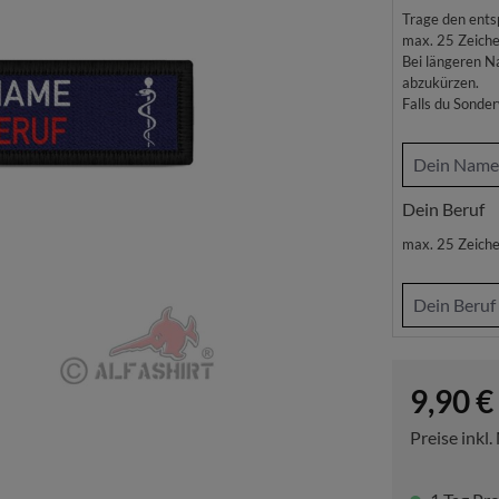
Trage den ents
max. 25 Zeich
Bei längeren N
abzukürzen.
Falls du Sonde
Dein Beruf
max. 25 Zeich
Regulärer P
9,90 €
Preise inkl