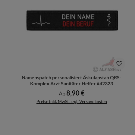
uck
tief in das Gewebe
eingebracht.
gen bereits
ab 1 Patch
möglich!
ucksäcken, Caps, Westen oder Uniformen für den
harten Alltag
.
enthalten, ein Flauschgegenstück wird nicht mitgeliefert.)
Namenspatch personalisiert Äskulapstab QRS-
Komplex Arzt Sanitäter Helfer #42323
8,90 €
Regulärer Preis:
Ab
Preise inkl. MwSt. zzgl. Versandkosten