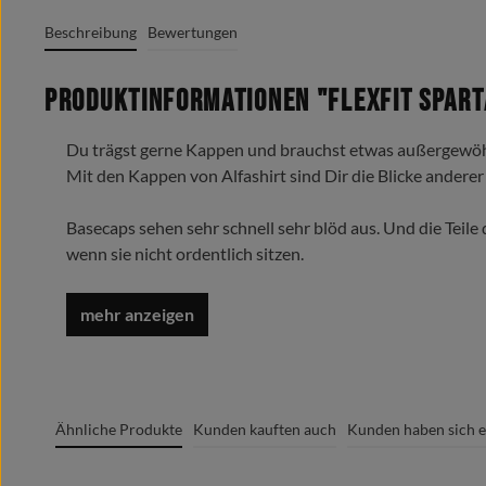
Beschreibung
Bewertungen
Produktinformationen "Flexfit Spart
Du trägst gerne Kappen und brauchst etwas außergewöh
Mit den Kappen von Alfashirt sind Dir die Blicke anderer 
Basecaps sehen sehr schnell sehr blöd aus. Und die Teile
wenn sie nicht ordentlich sitzen.
Wie schön, dass sich ein kluger Mensch die Flexcap ausg
Die wird nicht verstellt, die ‚Flexfit-Cap‘ passt einfach.
Bewehrte Qualitäts Kappe.
63% Polyester, 34% Baumwolle, 3% Elasthan
Ähnliche Produkte
Kunden kauften auch
Kunden haben sich e
Feste Größe S/M = 56 cm L/XL = 58 cm
hochwertigem Flexaufdruck