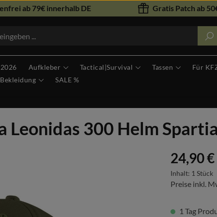
nfrei ab 79€ innerhalb DE
Gratis Patch ab 50€
 2026
Aufkleber
Tactical|Survival
Tassen
Für KF
Bekleidung
SALE %
ta Leonidas 300 Helm Sparti
Regulärer Prei
24,90 €
Inhalt:
1 Stück
Preise inkl. M
1 Tag Produk