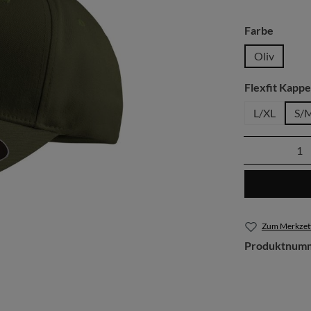
auswäh
Farbe
Oliv
Flexfit Kappe
L/XL
S/
Produkt 
Zum Merkzett
Produktnum