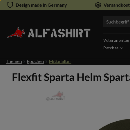
Design made in Germany
Versandkoste
um Hauptinhalt springen
Zur Suche springen
Veteranentag
Patches
Themen
Epochen
Mittelalter
Flexfit Sparta Helm Spar
Bildergalerie überspringen