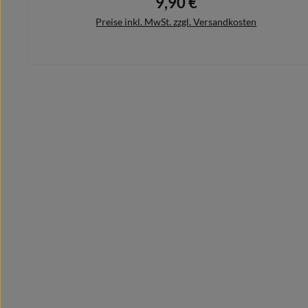
9,90 €
Regulärer Preis:
Preise inkl. MwSt. zzgl. Versandkosten
In den Warenkorb