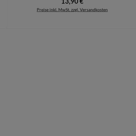
13,90 €
Regulärer Preis:
Preise inkl. MwSt. zzgl. Versandkosten
In den Warenkorb