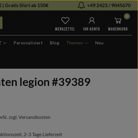
 | Gratis Shirt ab 150€
+49 2423 / 9045670
0
Du hast 0 Produkte auf dem Me
MERKZETTEL
IHR KONTO
WARENKORB
Z
Personalisiert
Blog
Themen
Neu
aten legion #39389
s:
wSt. zzgl. Versandkosten
tionszeit, 2-3 Tage Lieferzeit