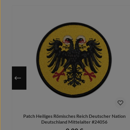
Produktgalerie überspringen
Du hast einen Wunsch?
Schicke uns gerne Deinen Vorschlag
Wir designen Ihn für Dich kostenlos.
Bitte beachte, dass nach dem Kauf keinerlei Änderung
Melde Dich also vorab bei uns.
Patch Heiliges Römisches Reich Deutscher Nation
Deutschland Mittelalter #24056