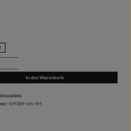
len
auswählen
M
Anzahl: Gib den gewünschten Wert ein oder 
In den Warenkorb
el hinzufügen
mer:
S39389-oliv-SM