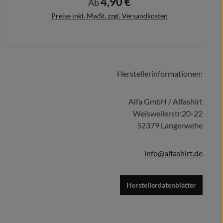
4,90 €
Regulärer Preis:
Ab
Preise inkl. MwSt. zzgl. Versandkosten
Herstellerinformationen:
Details
Alfa GmbH / Alfashirt
Weisweilerstr.20-22
52379 Langerwehe
info@alfashirt.de
Herstellerdatenblätter