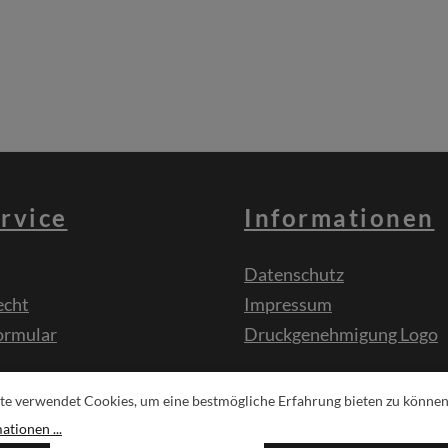
rvice
Informationen
Datenschutz
echt
Impressum
ormular
Druckgenehmigung Logo
sche
te verwendet Cookies, um eine bestmögliche Erfahrung bieten zu können
tionen ...