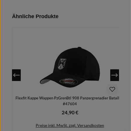
Produktgalerie überspringen
Ähnliche Produkte
Flexfit Kappe Wappen PzGrenBtl 908 Panzergrenadier Bataillon
#47604
24,90 €
Regulärer Preis:
Preise inkl. MwSt. zzgl. Versandkosten