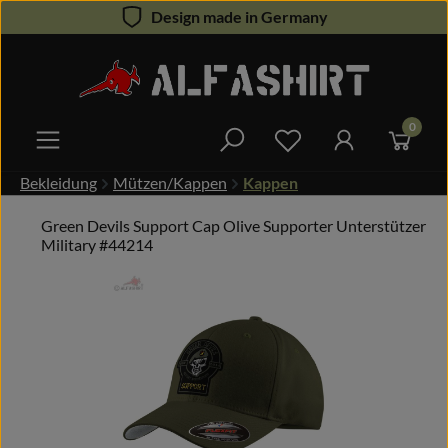
Design made in Germany
Zum Hauptinhalt springen
0
Du hast 0 Produkte 
Bekleidung
Mützen/Kappen
Kappen
Green Devils Support Cap Olive Supporter Unterstützer
Military #44214
Bildergalerie überspringen