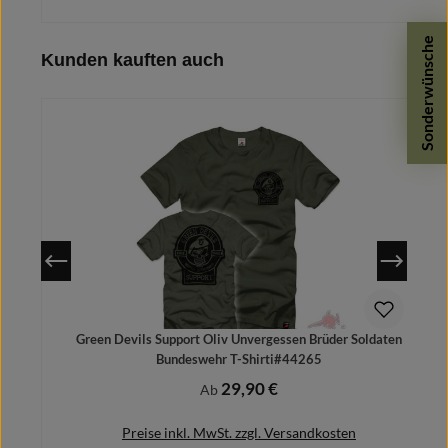
Sonderwünsche
Produktgalerie überspringen
Kunden kauften auch
Details
Green Devils Support Oliv Unvergessen Brüder Soldaten
Bundeswehr T-Shirti#44265
29,90 €
Regulärer Preis:
Ab
Preise inkl. MwSt. zzgl. Versandkosten