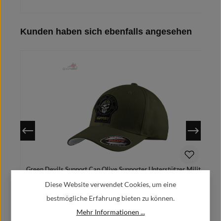
Produktgalerie überspringen
Kunden haben sich ebenfalls angesehen
Details
Green Devils Support Cap Olive Supporter Unterstützer Military
#44214
Diese Website verwendet Cookies, um eine
22,90 €
Regulärer Preis:
bestmögliche Erfahrung bieten zu können.
Mehr Informationen ...
Preise inkl. MwSt. zzgl. Versandkosten