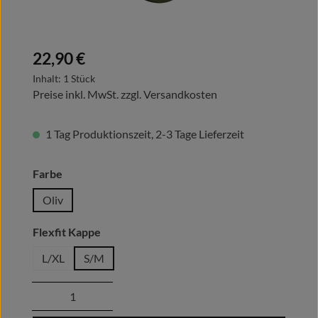
Regulärer Preis:
22,90 €
Inhalt:
1 Stück
Preise inkl. MwSt. zzgl. Versandkosten
1 Tag Produktionszeit, 2-3 Tage Lieferzeit
auswählen
Farbe
Oliv
auswählen
Flexfit Kappe
L/XL
S/M
Produkt Anzahl: Gib den gewünschten Wert