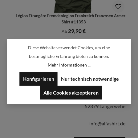
Légion Etrangère Fremdenlegion Frankreich Franzosen Armee - T
P
Shirt #11353
29,90 €
Regulärer Preis:
Ab
Preise inkl. MwSt. zzgl. Versandkosten
Diese Website verwendet Cookies, um eine
bestmögliche Erfahrung bieten zu können.
Mehr Informationen ...
Herstellerinformationen:
Details
Konfigurieren
Nur technisch notwendige
Alfa GmbH / Alfashirt
Alle Cookies akzeptieren
Weisweilerstr.20-22
52379 Langerwehe
info@alfashirt.de