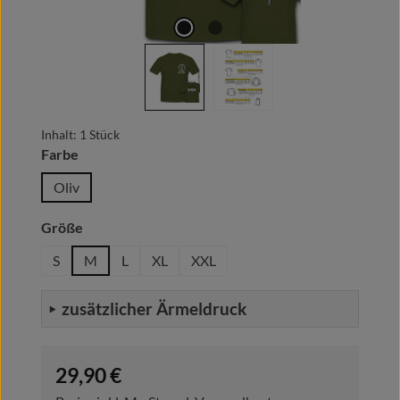
Inhalt:
1 Stück
auswählen
Farbe
Oliv
auswählen
Größe
S
M
L
XL
XXL
zusätzlicher Ärmeldruck
Regulärer Preis:
29,90 €