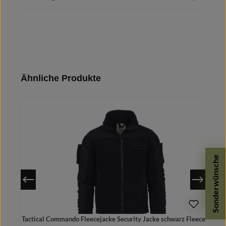
Produktgalerie überspringen
Ähnliche Produkte
Sonderwünsche
Tactical Commando Fleecejacke Security Jacke schwarz Fleece Vest