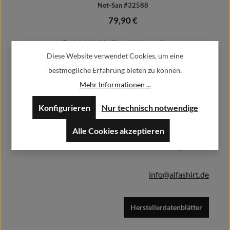
Not-San #32588
79,90 €
Regulärer Preis:
Preise inkl. MwSt. zzgl. Versandkosten
Diese Website verwendet Cookies, um eine
bestmögliche Erfahrung bieten zu können.
Mehr Informationen ...
Herstellerinformationen:
Details
Konfigurieren
Nur technisch notwendige
Alfa GmbH / Alfashirt
Alle Cookies akzeptieren
Weisweilerstr.20-22
52379 Langerwehe
info@alfashirt.de
Herstellerdatenblätter