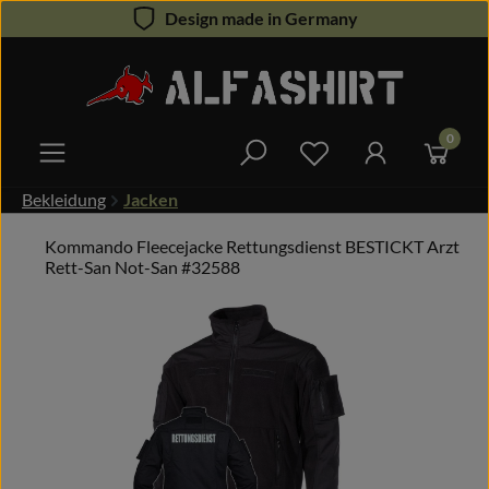
Design made in Germany
Zum Hauptinhalt springen
0
Du hast 0 Produkte 
Bekleidung
Jacken
Kommando Fleecejacke Rettungsdienst BESTICKT Arzt
Rett-San Not-San #32588
Bildergalerie überspringen