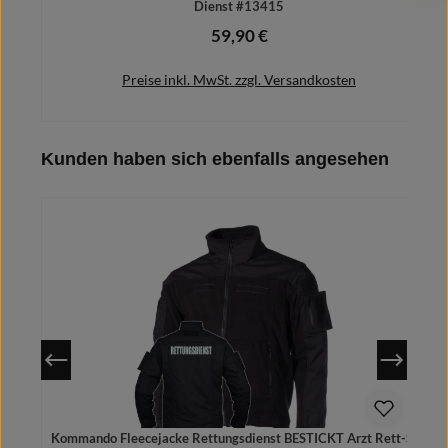
Dienst #13415
59,90 €
Regulärer Preis:
Preise inkl. MwSt. zzgl. Versandkosten
Produktgalerie überspringen
Kunden haben sich ebenfalls angesehen
Details
Kommando Fleecejacke Rettungsdienst BESTICKT Arzt Rett-San