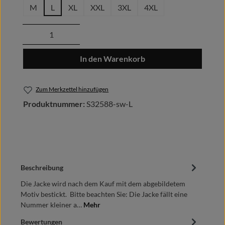
M
L
XL
XXL
3XL
4XL
Produkt Anzahl: Gib den gewünschten Wert
In den Warenkorb
Zum Merkzettel hinzufügen
Produktnummer:
S32588-sw-L
Beschreibung
Die Jacke wird nach dem Kauf mit dem abgebildetem
Motiv bestickt. Bitte beachten Sie: Die Jacke fällt eine
Nummer kleiner a…
Mehr
Bewertungen