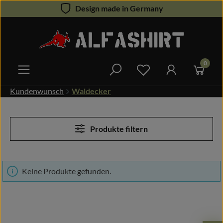
Design made in Germany
Zum Hauptinhalt springen
0
Du hast 0 Produkte 
Kundenwunsch
Waldecker
Produkte filtern
Keine Produkte gefunden.