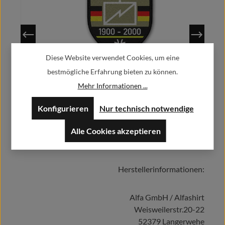
Diese Website verwendet Cookies, um eine
bestmögliche Erfahrung bieten zu können.
Veteranen-Patch personalisierbar #30093
Mehr Informationen ...
13,90 €
Regulärer Preis:
Ab
Konfigurieren
Nur technisch notwendige
Preise inkl. MwSt. zzgl. Versandkosten
Alle Cookies akzeptieren
Herstellerinformationen:
Details
Alfa GmbH / Alfashirt
Weisweilerstr.20-22
52379 Langerwehe