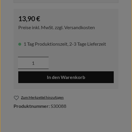
Regulärer Preis:
13,90 €
Preise inkl. MwSt. zzgl. Versandkosten
1 Tag Produktionszeit, 2-3 Tage Lieferzeit
Produkt Anzahl: Gib den gewünschten Wer
In den Warenkorb
Zum Merkzettel hinzufügen
Produktnummer:
S30088