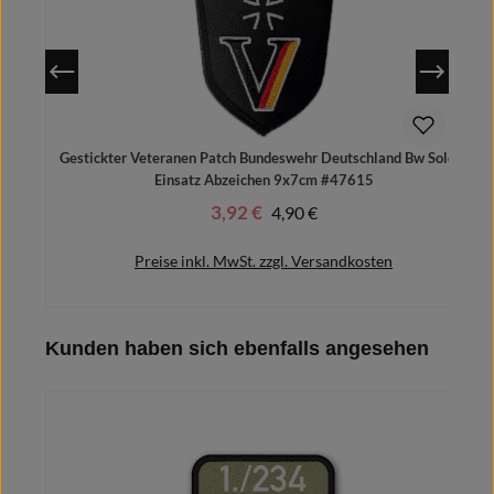
Gestickter Veteranen Patch Bundeswehr Deutschland Bw Soldat
Einsatz Abzeichen 9x7cm #47615
3,92 €
Regulärer Preis:
4,90 €
Verkaufspreis:
Preise inkl. MwSt. zzgl. Versandkosten
Produktgalerie überspringen
Kunden haben sich ebenfalls angesehen
In den Warenkorb