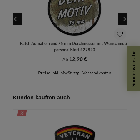
Patch Aufnäher rund 75 mm Durchmesser mit Wunschmotiv
personalisiert #27890
Sonderwünsche
12,90 €
Regulärer Preis:
Ab
Preise inkl. MwSt. zzgl. Versandkosten
Produktgalerie überspringen
Kunden kauften auch
Details
RABATT
%