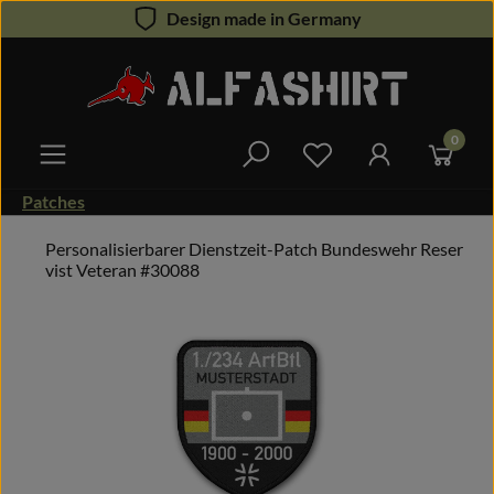
Design made in Germany
Zum Hauptinhalt springen
0
Du hast 0 Produkte 
Patches
Personalisierbarer Dienstzeit-Patch Bundeswehr Reser
vist Veteran #30088
Bildergalerie überspringen