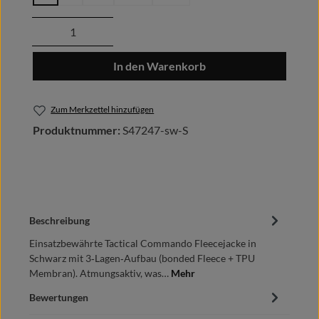
Produkt Anzahl: Gib den gewünschten Wert
In den Warenkorb
Zum Merkzettel hinzufügen
Produktnummer:
S47247-sw-S
Beschreibung
Einsatzbewährte Tactical Commando Fleecejacke in
Schwarz mit 3‑Lagen‑Aufbau (bonded Fleece + TPU
Membran). Atmungsaktiv, was…
Mehr
Bewertungen