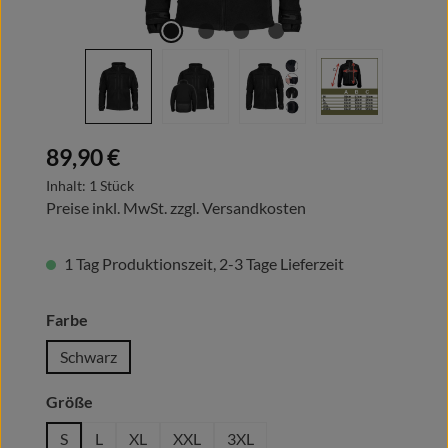
Regulärer Preis:
89,90 €
Inhalt:
1 Stück
Preise inkl. MwSt. zzgl. Versandkosten
1 Tag Produktionszeit, 2-3 Tage Lieferzeit
auswählen
Farbe
Schwarz
auswählen
Größe
S
L
XL
XXL
3XL