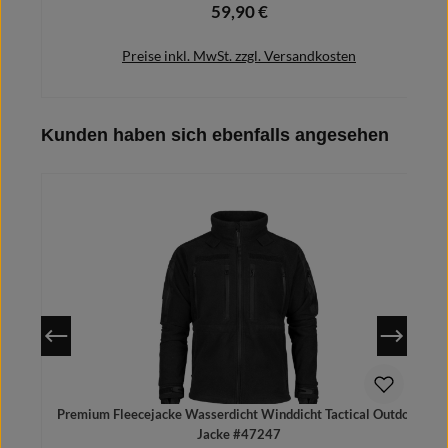
59,90 €
Regulärer Preis:
Preise inkl. MwSt. zzgl. Versandkosten
Produktgalerie überspringen
Kunden haben sich ebenfalls angesehen
Details
Premium Fleecejacke Wasserdicht Winddicht Tactical Outdoor
Jacke #47247