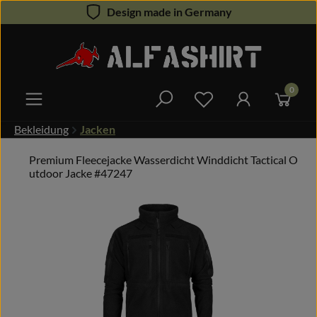
Design made in Germany
Zum Hauptinhalt springen
0
Du hast 0 Produkte 
Bekleidung
Jacken
Premium Fleecejacke Wasserdicht Winddicht Tactical O
utdoor Jacke #47247
Bildergalerie überspringen