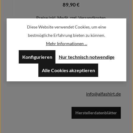
89,90 €
Regulärer Preis:
Preise inkl. MwSt. zzgl. Versandkosten
Diese Website verwendet Cookies, um eine
bestmögliche Erfahrung bieten zu können.
Mehr Informationen ...
Herstellerinformationen:
Details
Konfigurieren
Nur technisch notwendige
Alfa GmbH / Alfashirt
Weisweilerstr.20-22
Alle Cookies akzeptieren
52379 Langerwehe
info@alfashirt.de
Herstellerdatenblätter