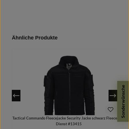
Produktgalerie überspringen
Ähnliche Produkte
Sonderwünsche
Tactical Commando Fleecejacke Security Jacke schwarz Fleece Vest
Dienst #13415