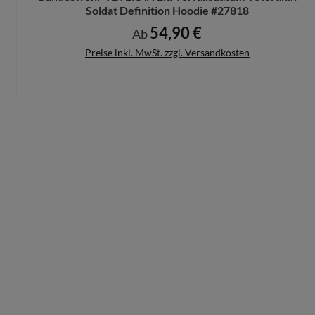
Soldat Definition Hoodie #27818
54,90 €
Regulärer Preis:
Ab
Preise inkl. MwSt. zzgl. Versandkosten
Details