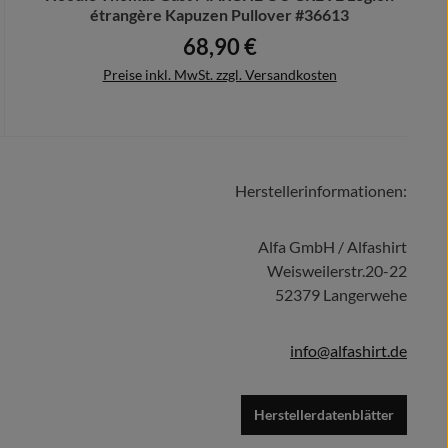
étrangère Kapuzen Pullover #36613
68,90 €
Regulärer Preis:
Preise inkl. MwSt. zzgl. Versandkosten
Herstellerinformationen:
Details
Alfa GmbH / Alfashirt
Weisweilerstr.20-22
52379 Langerwehe
info@alfashirt.de
Herstellerdatenblätter