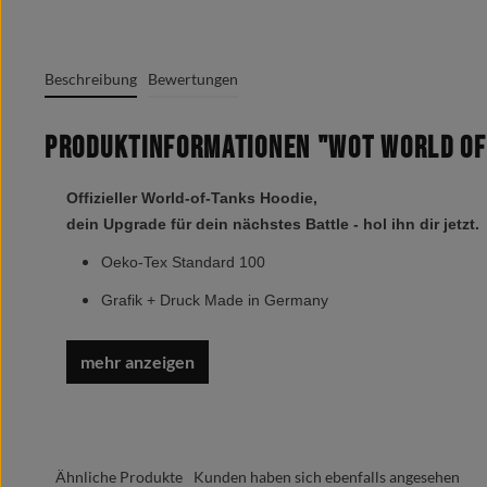
Beschreibung
Bewertungen
Produktinformationen "WOT World of
Offizieller World-of-Tanks Hoodie,
dein Upgrade für dein nächstes Battle - hol ihn dir jetzt.
Oeko-Tex Standard 100
Grafik + Druck Made in Germany
Marken Label am Textil sichtbar
Doppelt gelegte Kapuze mit gleichfarbigem Kordelzug
Doppelnaht im Schulterbereich
Angesetzte Ärmel
Ähnliche Produkte
Kunden haben sich ebenfalls angesehen