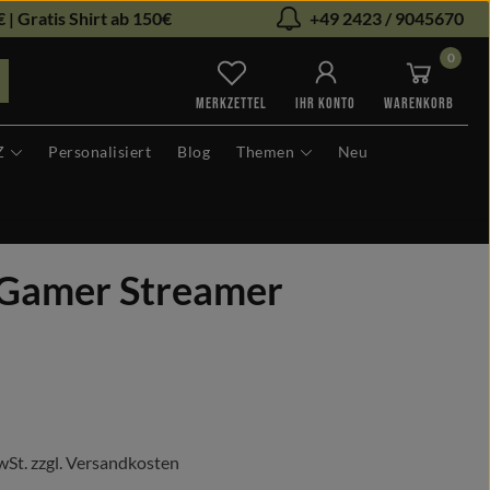
 | Gratis Shirt ab 150€
+49 2423 / 9045670
0
Du hast 0 Produkte auf dem Me
MERKZETTEL
IHR KONTO
WARENKORB
Z
Personalisiert
Blog
Themen
Neu
o Gamer Streamer
s:
wSt. zzgl. Versandkosten