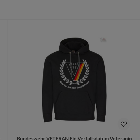
r/Poliéster
 du die richtige Größe wählst.
öße gedruckt wird, ist ein Umtausch nur aus Qualitätsmängeln möglich
e
Bundeswehr VETERAN Eid Verfallsdatum Veteranin