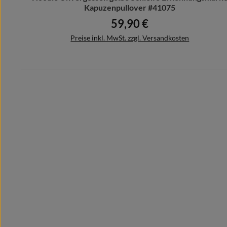
Kapuzenpullover #41075
59,90 €
Regulärer Preis:
Preise inkl. MwSt. zzgl. Versandkosten
Details