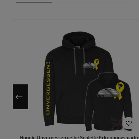
Modischer enger Schnitt
Seitennähte
Produktgalerie überspringen
Beuteltasche vorne
Elastische Bündchen an Ärmelabschluss und Bund
65% Baumwolle/cotton/coton (m.)/Algodón, 35% Polyeste
Nutze die hinterlegte Größentabelle um sicher zu gehen, dass
Da das Motiv erst nach Bestelleingang auf deine gewählte Gr
Hoodie Unvergessen gelbe Schleife Erkennungsmark