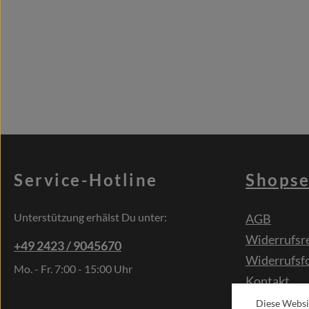
Service-Hotline
Shopse
Unterstützung erhälst Du unter:
AGB
Widerrufsr
+49 2423 / 9045670
Widerrufsf
Mo. - Fr. 7:00 - 15:00 Uhr
Kontakt
Sonderwün
Diese Websi