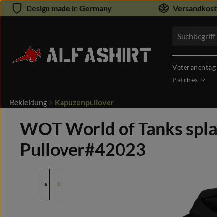
Design made in Germany
Versandkoste
um Hauptinhalt springen
Zur Suche springen
Veteranentag
Patches
Bekleidung
Kapuzenpullover
WOT World of Tanks spla
Pullover#42023
Bildergalerie überspringen