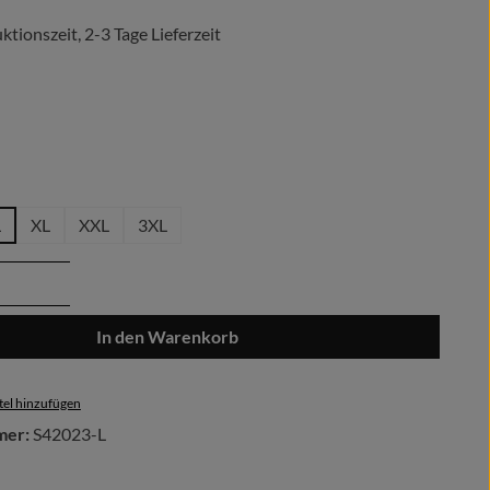
tionszeit, 2-3 Tage Lieferzeit
len
hlen
L
XL
XXL
3XL
Anzahl: Gib den gewünschten Wert ein oder 
In den Warenkorb
el hinzufügen
mer:
S42023-L