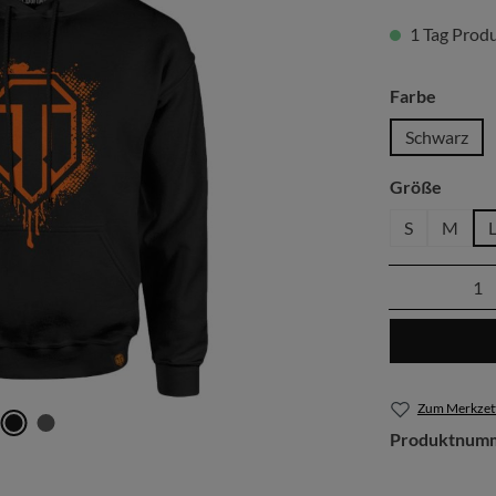
1 Tag Produk
auswäh
Farbe
Schwarz
auswä
Größe
S
M
Produkt 
Zum Merkzett
Produktnum