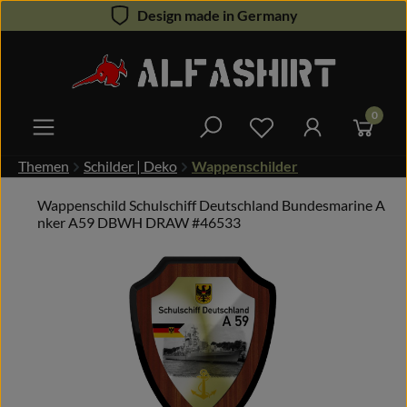
Design made in Germany
Zum Hauptinhalt springen
0
Du hast 0 Produkte 
Themen
Schilder | Deko
Wappenschilder
Wappenschild Schulschiff Deutschland Bundesmarine A
nker A59 DBWH DRAW #46533
Bildergalerie überspringen