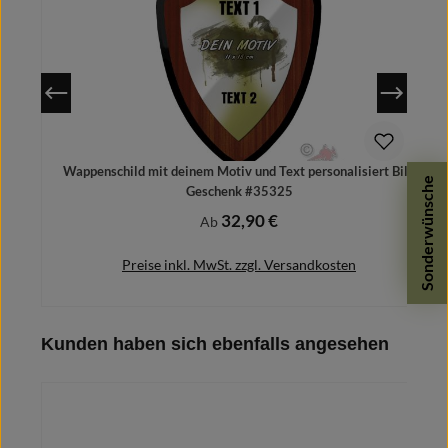
Wappenschild mit deinem Motiv und Text personalisiert Bild
Sonderwünsche
Geschenk #35325
32,90 €
Regulärer Preis:
Ab
Preise inkl. MwSt. zzgl. Versandkosten
Produktgalerie überspringen
Kunden haben sich ebenfalls angesehen
Details