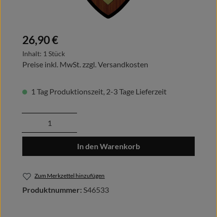
Regulärer Preis:
26,90 €
Inhalt:
1 Stück
Preise inkl. MwSt. zzgl. Versandkosten
1 Tag Produktionszeit, 2-3 Tage Lieferzeit
Produkt Anzahl: Gib den gewünschten Wert
In den Warenkorb
Zum Merkzettel hinzufügen
Produktnummer:
S46533