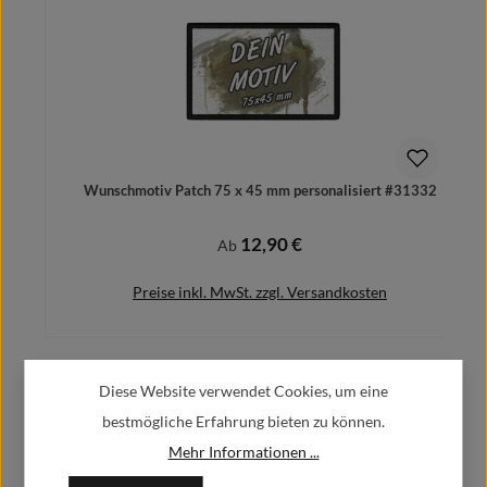
Wunschmotiv Patch 75 x 45 mm personalisiert #31332
12,90 €
Regulärer Preis:
Ab
Preise inkl. MwSt. zzgl. Versandkosten
Diese Website verwendet Cookies, um eine
Herstellerinformationen:
Details
bestmögliche Erfahrung bieten zu können.
Mehr Informationen ...
Alfa GmbH / Alfashirt
Weisweilerstr.20-22