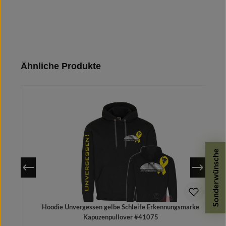
Produktgalerie überspringen
Ähnliche Produkte
Sonderwünsche
Hoodie Unvergessen gelbe Schleife Erkennungsmarke
Kapuzenpullover #41075