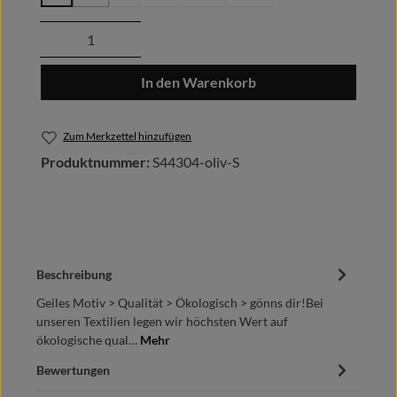
(Diese Option ist zurzeit nicht verfügbar.)
Produkt Anzahl: Gib den gewünschten Wert
In den Warenkorb
Zum Merkzettel hinzufügen
Produktnummer:
S44304-oliv-S
Beschreibung
Geiles Motiv > Qualität > Ökologisch > gönns dir!Bei
unseren Textilien legen wir höchsten Wert auf
ökologische qual…
Mehr
Bewertungen