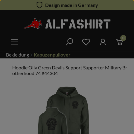
Design made in Germany
Zum Hauptinhalt springen
0
Du hast 0 Produkte 
Bekleidung
Kapuzenpullover
Hoodie Oliv Green Devils Support Supporter Military Br
otherhood 74 #44304
Bildergalerie überspringen