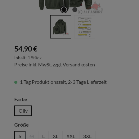
Regulärer Preis:
54,90 €
Inhalt:
1 Stück
Preise inkl. MwSt. zzgl. Versandkosten
1 Tag Produktionszeit, 2-3 Tage Lieferzeit
auswählen
Farbe
Oliv
auswählen
Größe
S
M
L
XL
XXL
3XL