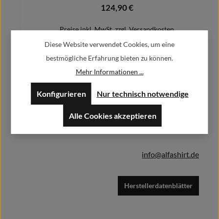
124,90 €
Regulärer Preis:
Preise inkl. MwSt. zzgl. Versandkosten
Diese Website verwendet Cookies, um eine
bestmögliche Erfahrung bieten zu können.
Mehr Informationen ...
Herstellerinformationen:
Details
Konfigurieren
Nur technisch notwendige
Alfa GmbH / Alfashirt
Weisweilerstr.20-22
Alle Cookies akzeptieren
52379 Langerwehe
info@alfashirt.de
Herstellerdatenblätter