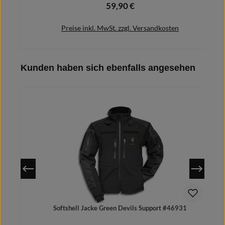
59,90 €
Regulärer Preis:
Preise inkl. MwSt. zzgl. Versandkosten
Produktgalerie überspringen
Kunden haben sich ebenfalls angesehen
Details
Softshell Jacke Green Devils Support #46931